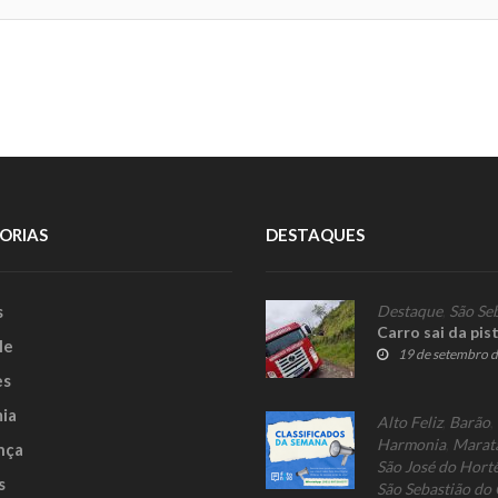
ORIAS
DESTAQUES
s
Destaque
,
São Se
Carro sai da pis
le
19 de setembro 
es
ia
Alto Feliz
,
Barão
,
Harmonia
,
Marat
nça
São José do Hort
s
São Sebastião do 