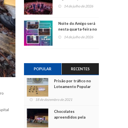
do Jota Quest nos 45
14 de julho de 2026
anos da Sicredi Ouro
Branco RS/MG
Noite do Amigo será
nesta quarta-feira no
Centro de Cultura de
14 de julho de 2026
São Sebastião do Caí
POPULAR
RECENTES
Prisão por tráfico no
Loteamento Popular
rro
18 de dezembro de 2021
pital
Chocolates
apreendidos pela
Polícia são entregues