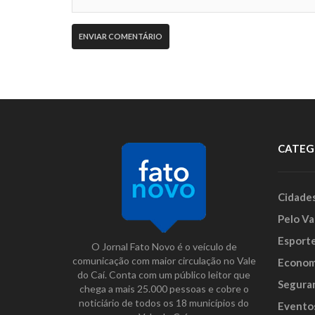
CATEG
Cidade
Pelo Va
Esport
O Jornal Fato Novo é o veículo de
comunicação com maior circulação no Vale
Econom
do Caí. Conta com um público leitor que
Segura
chega a mais 25.000 pessoas e cobre o
noticiário de todos os 18 municípios do
Evento