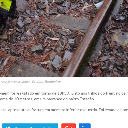
resgataram a vítima - Crédito: Bombeiros
homem foi resgatado em torno de 13h30, junto aos trilhos do trem, no bai
erca de 10 metros, em um barranco do bairro Estação.
ate, apresentava fratura em membro inferior esquerdo. Foi levado ao hos