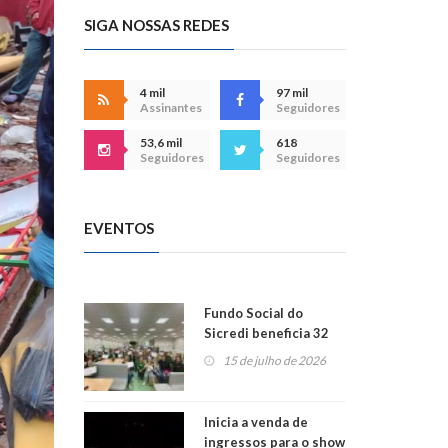
SIGA NOSSAS REDES
4 mil
97 mil
Assinantes
Seguidores
53,6 mil
618
Seguidores
Seguidores
EVENTOS
Fundo Social do
Sicredi beneficia 32
projetos em
15 de julho de 2026
Montenegro
Inicia a venda de
ingressos para o show