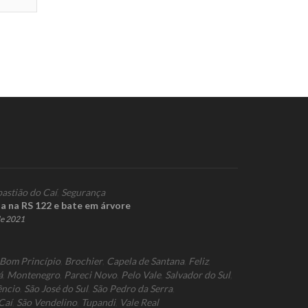
bastião do Caí
,
Segurança
ta na RS 122 e bate em árvore
de 2021
Bom Princípio
,
Brochier
,
Capela de Santana
,
Feliz
,
á
,
Montenegro
,
Pareci Novo
,
Pelo Vale
,
Salvador do Sul
,
êncio
,
São José do Sul
,
São Pedro da Serra
,
Caí
,
São Vendelino
,
Tupandi
,
Vale Real