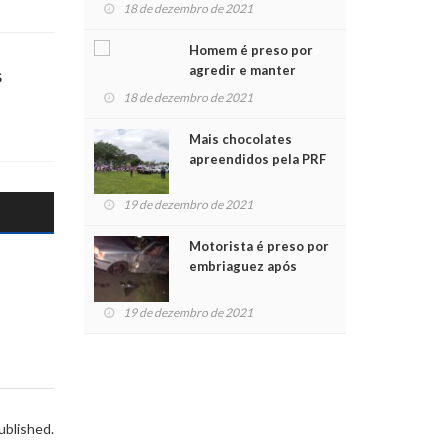
para crianças na
18 de dezembro de 2021
Chegada do Papai Noel
Homem é preso por
agredir e manter
$
mulher em cárcere
18 de dezembro de 2021
privado
Mais chocolates
apreendidos pela PRF
são entregues a
crianças no Natal
19 de dezembro de 2021
Solidário
Motorista é preso por
embriaguez após
acidente com dois
feridos
19 de dezembro de 2021
ublished.