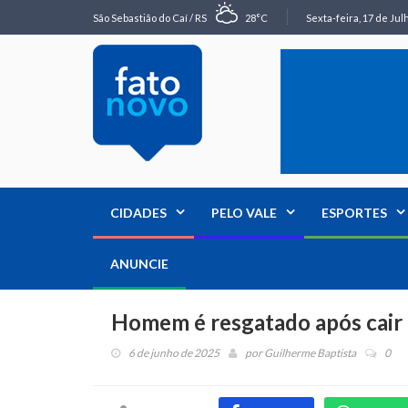
São Sebastião do Caí / RS
28°C
Sexta-feira, 17 de Jul
CIDADES
PELO VALE
ESPORTES
ANUNCIE
Homem é resgatado após cair 
6 de junho de 2025
por
Guilherme Baptista
0