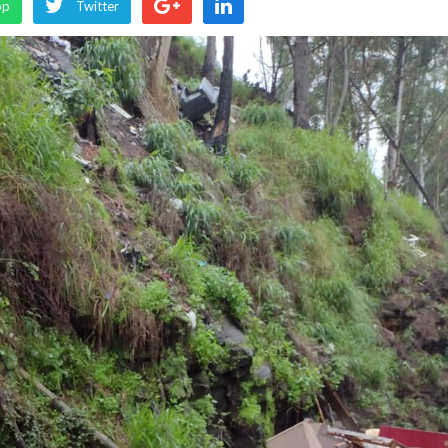
pp
Twitter