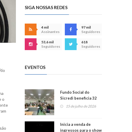
SIGA NOSSAS REDES
4 mil
97 mil
Assinantes
Seguidores
53,6 mil
618
Seguidores
Seguidores
EVENTOS
Rio
Fundo Social do
na
Sicredi beneficia 32
e o
projetos em
mente
15 de julho de 2026
Montenegro
aram
Inicia a venda de
isão
ingressos para o show