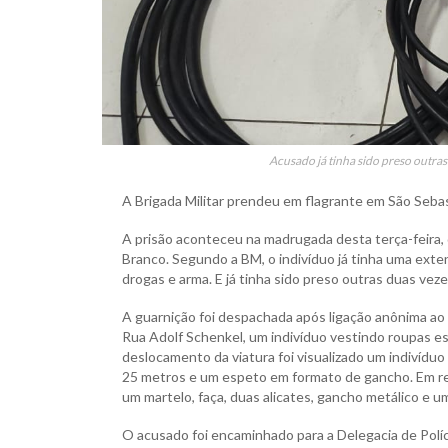
Acusado já tinha sido preso outras
A Brigada Militar prendeu em flagrante em São Sebas
A prisão aconteceu na madrugada desta terça-feira, d
Branco. Segundo a BM, o indivíduo já tinha uma exten
drogas e arma. E já tinha sido preso outras duas vezes
A guarnição foi despachada após ligação anônima ao 
Rua Adolf Schenkel, um indivíduo vestindo roupas es
deslocamento da viatura foi visualizado um indivíd
25 metros e um espeto em formato de gancho. Em rev
um martelo, faça, duas alicates, gancho metálico e um
O acusado foi encaminhado para a Delegacia de Polí