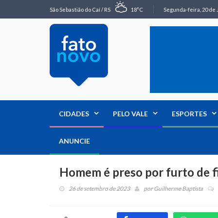
São Sebastião do Caí / RS
18°C
Segunda-feira, 20 de 
CIDADES
PELO VALE
ESPORTES
ANUNCIE
Homem é preso por furto de fi
26 de setembro de 2023
por
Guilherme Baptista