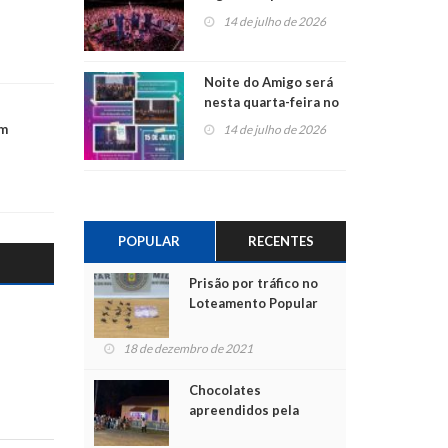
do Jota Quest nos 45
14 de julho de 2026
anos da Sicredi Ouro
Branco RS/MG
Noite do Amigo será
nesta quarta-feira no
Centro de Cultura de
em
14 de julho de 2026
São Sebastião do Caí
POPULAR
RECENTES
Prisão por tráfico no
Loteamento Popular
18 de dezembro de 2021
Chocolates
apreendidos pela
Polícia são entregues