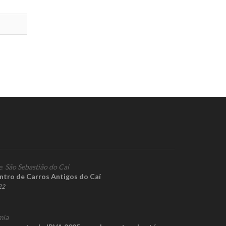
e
,
São Sebastião do Caí
ontro de Carros Antigos do Caí
22
mia