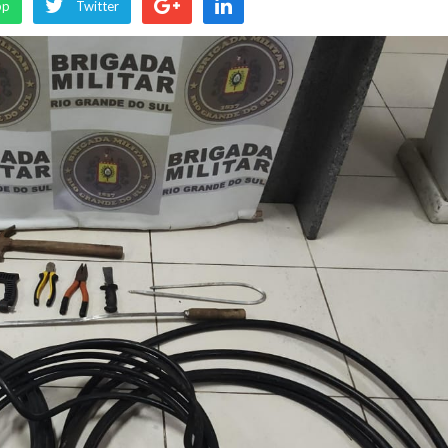
pp
Twitter