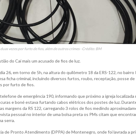
 duas vezes por furto de fios, além de outros crimes - Crédito: BM
tião do Caí mais um acusado de fios de luz.
ia 26, em torno de 5h, na altura do quilômetro 18 da ERS-122, no bairro 
sa ficha criminal, incluindo diversos furtos, roubo, receptação, posse de
 por furto de fios.
telefone de emergência 190, informando que próximo a igreja localizada 
curas e boné estava furtando cabos elétricos dos postes de luz. Durant
uo as margens da RS 122, carregando 3 rolos de fios medindo aproximada
ista pessoal no interior de uma bolsa preta os PMs citam que encontr
a serra.
cia de Pronto Atendimento (DPPA) de Montenegro, onde foi lavrada a pr