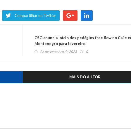
Compartilhar no Twitter
CSG anuncia início dos pedágios free flow no Caí e 
Montenegro para fevereiro
26 de setembro de 2023
0
MAIS DO AUTOR