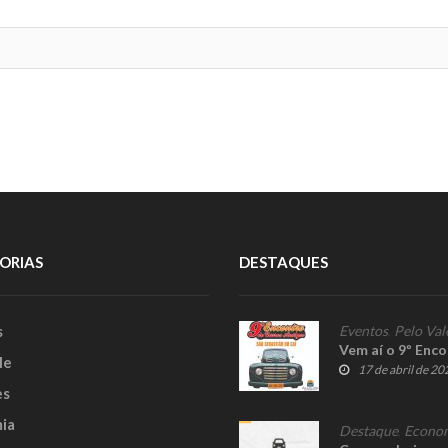
ORIAS
DESTAQUES
s
Eventos
,
Pelo Val
Vem aí o 9º Enc
le
17 de abril de 20
es
ia
Destaque
,
Econo