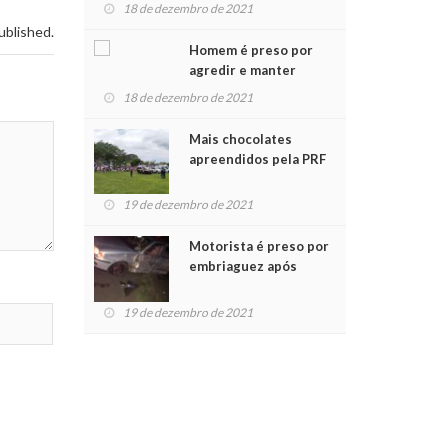
para crianças na
18 de dezembro de 2021
Chegada do Papai Noel
ublished.
Homem é preso por
agredir e manter
mulher em cárcere
18 de dezembro de 2021
privado
Mais chocolates
apreendidos pela PRF
são entregues a
crianças no Natal
19 de dezembro de 2021
Solidário
Motorista é preso por
embriaguez após
acidente com dois
feridos
19 de dezembro de 2021