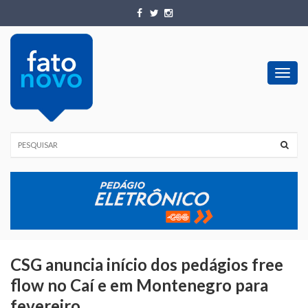
Toggl
navig
CSG anuncia início dos pedágios free
flow no Caí e em Montenegro para
fevereiro