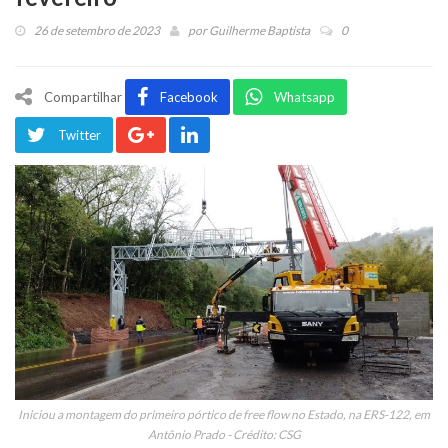
26 de setembro de 2023
por
Guilherme Baptista
0
Compartilhar
Facebook
Whatsapp
Twitter
Iniciou a montagem do primeiro pórtico de free flow no Estado, na ERS-122, em
Antônio Prado - Crédito: CSG