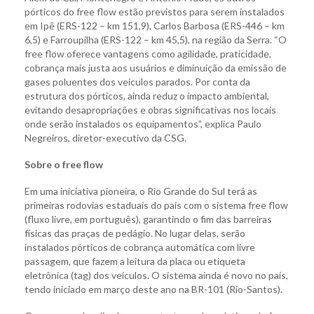
pórticos do free flow estão previstos para serem instalados
em Ipê (ERS-122 – km 151,9), Carlos Barbosa (ERS-446 – km
6,5) e Farroupilha (ERS-122 – km 45,5), na região da Serra. “O
free flow oferece vantagens como agilidade, praticidade,
cobrança mais justa aos usuários e diminuição da emissão de
gases poluentes dos veículos parados. Por conta da
estrutura dos pórticos, ainda reduz o impacto ambiental,
evitando desapropriações e obras significativas nos locais
onde serão instalados os equipamentos”, explica Paulo
Negreiros, diretor-executivo da CSG.
Sobre o free flow
Em uma iniciativa pioneira, o Rio Grande do Sul terá as
primeiras rodovias estaduais do país com o sistema free flow
(fluxo livre, em português), garantindo o fim das barreiras
físicas das praças de pedágio. No lugar delas, serão
instalados pórticos de cobrança automática com livre
passagem, que fazem a leitura da placa ou etiqueta
eletrônica (tag) dos veículos. O sistema ainda é novo no país,
tendo iniciado em março deste ano na BR-101 (Rio-Santos).