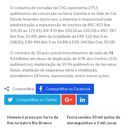
O conjunto de estradas da CSG representa 271,5
quilômetros de concessão na Serra Gaúcha e no Vale do Caí.
Desde fevereiro deste ano, a empresa é responsável pela
administração e manutenção de trechos da RSC-453 (km
101,43 ao 121,41), BR-470 (km 220,50 ao 233,50) e RSC-287
(km 0 ao 21,49), além da totalidade da ERS-122 (km 0 ao
168,65), ERS-446 (km 0 ao 14,84) e ERS-240 (km 0 ao 33,58).
O contrato de 30 anos prevê investimentos de mais de R$
4,6 bilhões em obras de duplicação de 67% dos trechos (120
quilômetros), implantação de 59,96 quilômetros de terceiras
faixas, ampliação da segurança viária e sinalização,
atendimento 24 horas, manutenção, entre outras ações.
Compartilhar
Compartilhar no Facebook
Compartilhar no Twitter
Homem é preso por furto de
Festa vendeu 30 mil quilos de
fios no bairro Rio Branco
moranguinhos e 3 mil cucas