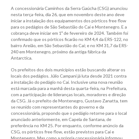
A concessionária Caminhos da Serra Gaúcha (CSG) anunciou
nesta terça-feira, dia 26, que em novembro deste ano deve
iniciar a instalação dos equipamentos dos pórticos free flow
para os pedágios de São Sebastião do Caí e Montenegro. E a
cobrança deve iniciar em 1º de fevereiro de 2024. Também foi
confirmado que os pórticos ficarão no KM 4,4 da ERS-122, no
bairro Areião, em São Sebastião do Caí; e no KM 31,7 da ERS-
240 em Montenegro, próximo da antiga fábrica da
Antarctica.
Os prefeitos dos dois municípios estão buscando alterar os
locais dos pedágios. Júlio Campani já luta desde 2021 contra
a instalação do pedágio no Caí. Inclusive uma nova reunião
está marcada para a manhã desta quarta-feira, na Prefeitura,
com a participação de lideranças locais, moradores e direção
da CSG. Já o prefeito de Montenegro, Gustavo Zanatta, tem
se reunido com representantes do governo e da
concessionária, propondo que o pedágio retorne para o local
anunciado anteriormente, em Capela de Santana, de
preferência no KM 25. Por enquanto, conforme anúncio da
CSG, os pórticos free flow, estão previstos para Caí e
Montenegro. Mas como a própria concessionária informou,