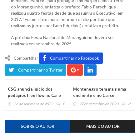
medimos esforços para propagar o município como a Terra
do Moranguinho’, enfatiza o prefeito Fábio Persch, que
realizou quatro festas desde que assumiu o Executivo, em
2017. “Eu me sinto muito honrado e feliz por tudo que
realizamos juntos por Bom Princípio”, enfatiza o prefeito.
A próxima Festa Nacional do Moranguinho deverá ser
realizada em setembro de 2025.
Compartilhar
Compartilhar no Facebook
Compartilhar no Twitter
CSG anuncia início dos
Montenegro tem mais uma
pedágios free flow no Caí e
enchente e no Caí se
em Montenegro para
aproxima da inundação
26 de setembro de 2023
0
27 de setembro de 2023
0
fevereiro
SOBRE O AUTOR
MAIS DO AUTOR