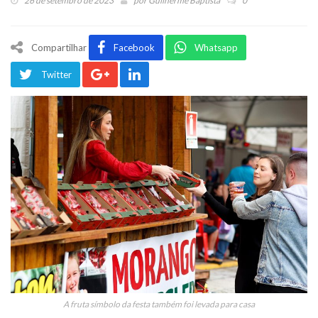
26 de setembro de 2023
por
Guilherme Baptista
0
Compartilhar
Facebook
Whatsapp
Twitter
A fruta símbolo da festa também foi levada para casa