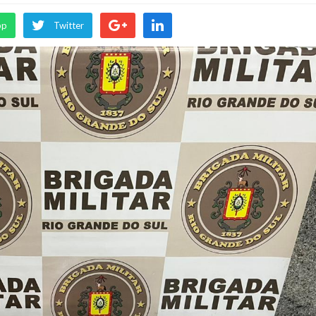
pp
Twitter