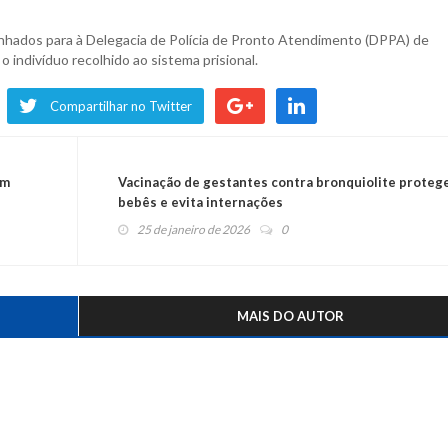
nhados para à Delegacia de Polícia de Pronto Atendimento (DPPA) de
 indivíduo recolhido ao sistema prisional.
Compartilhar no Twitter
am
Vacinação de gestantes contra bronquiolite proteg
bebês e evita internações
25 de janeiro de 2026
0
MAIS DO AUTOR