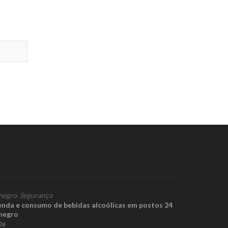
negro
,
Segurança
enda e consumo de bebidas alcoólicas em postos 24
negro
26