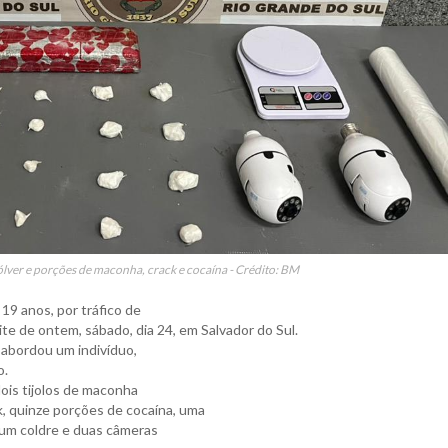
ólver e porções de maconha, crack e cocaína - Crédito: BM
19 anos, por tráfico de
te de ontem, sábado, dia 24, em Salvador do Sul.
 abordou um indivíduo,
o.
dois tijolos de maconha
k, quinze porções de cocaína, uma
 um coldre e duas câmeras