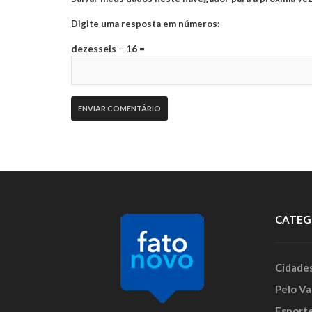
Digite uma resposta em números:
dezesseis − 16 =
CATEG
Cidade
Pelo Va
Esport