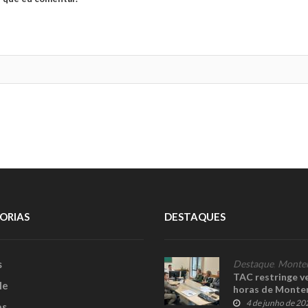
ORIAS
DESTAQUES
s
Destaque
,
Monte
TAC restringe v
le
horas de Monte
4 de junho de 20
es