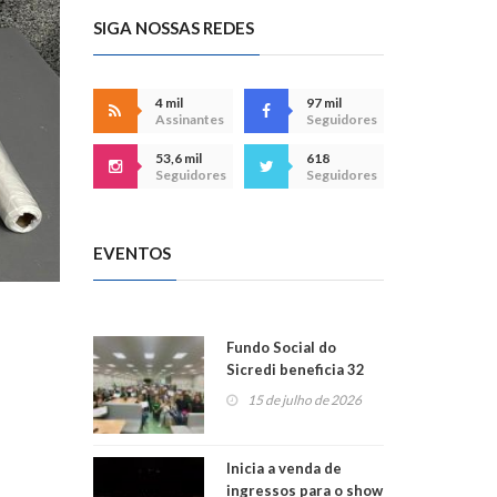
SIGA NOSSAS REDES
4 mil
97 mil
Assinantes
Seguidores
53,6 mil
618
Seguidores
Seguidores
EVENTOS
Fundo Social do
Sicredi beneficia 32
projetos em
15 de julho de 2026
Montenegro
Inicia a venda de
ingressos para o show