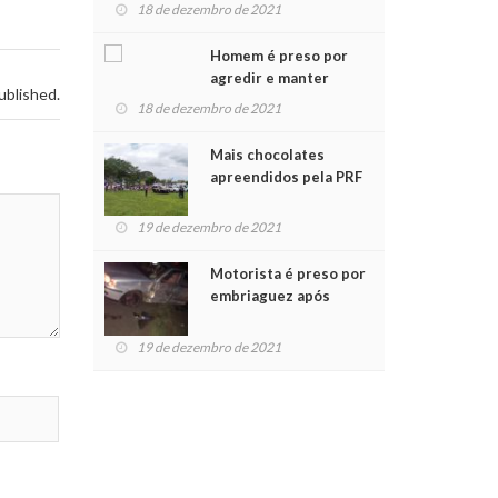
para crianças na
18 de dezembro de 2021
Chegada do Papai Noel
Homem é preso por
agredir e manter
ublished.
mulher em cárcere
18 de dezembro de 2021
privado
Mais chocolates
apreendidos pela PRF
são entregues a
crianças no Natal
19 de dezembro de 2021
Solidário
Motorista é preso por
embriaguez após
acidente com dois
feridos
19 de dezembro de 2021