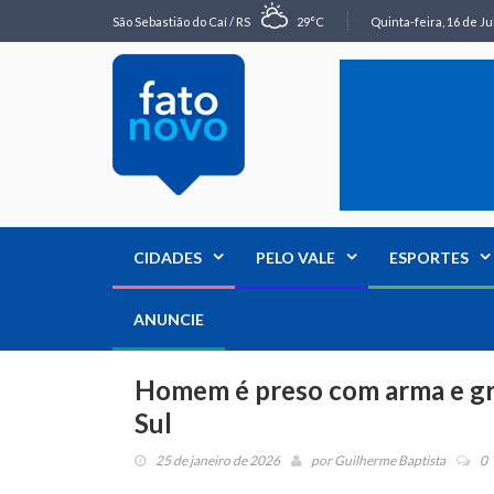
São Sebastião do Caí / RS
29°C
Quinta-feira, 16 de Ju
CIDADES
PELO VALE
ESPORTES
ANUNCIE
Homem é preso com arma e gr
Sul
25 de janeiro de 2026
por
Guilherme Baptista
0