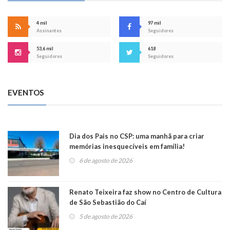
4 mil
97 mil
Assinantes
Seguidores
53,6 mil
618
Seguidores
Seguidores
EVENTOS
Dia dos Pais no CSP: uma manhã para criar
memórias inesquecíveis em família!
6 de agosto de 2026
Renato Teixeira faz show no Centro de Cultura
de São Sebastião do Caí
5 de agosto de 2026