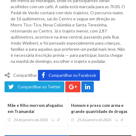
em frente ao Morangão, onde os participantes serão
acolhidos com um café. A saída está marcada para as 7h30. O
Pedal de Verão contará com dois trajetos. O percurso maior,
de 16 quilômetros, sai do Centro e segue em direção ao
Morro Tico-Tico, Nova Colúmbia e Santa Teresinha,
retornando ao Centro. Já o trajeto menor, com 2,87
quilômetros, acontece na área central, passando pela Rua
Irmão Weibert, e foi pensado especialmente para crianças,
famílias e para aqueles que preferem um pedal mais leve. Não
é necessária inscrição prévia — para participar, basta chegar
na manhã de domingo, escolher o trajeto e pedalar.
Compartilhar
Compartilhar no Facebook
Compartilhar no Twitter
Mãe e filho morrem afogados
Homem é preso com arma e
em Tramandaí
grande quantidade de drogas
em Salvador do Sul
24 de janeiro de 2026
0
25 de janeiro de 2026
0