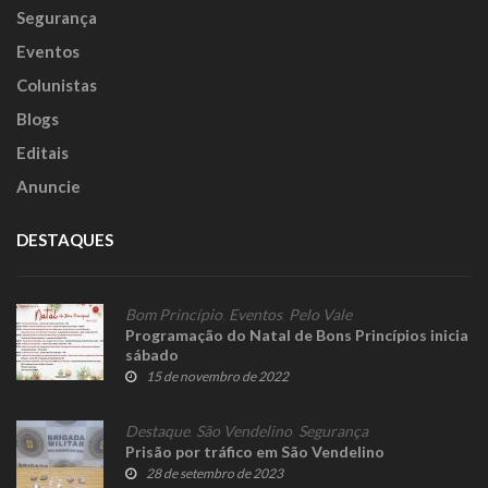
Segurança
Eventos
Colunistas
Blogs
Editais
Anuncie
DESTAQUES
Bom Princípio
,
Eventos
,
Pelo Vale
Programação do Natal de Bons Princípios inicia
sábado
15 de novembro de 2022
Destaque
,
São Vendelino
,
Segurança
Prisão por tráfico em São Vendelino
28 de setembro de 2023