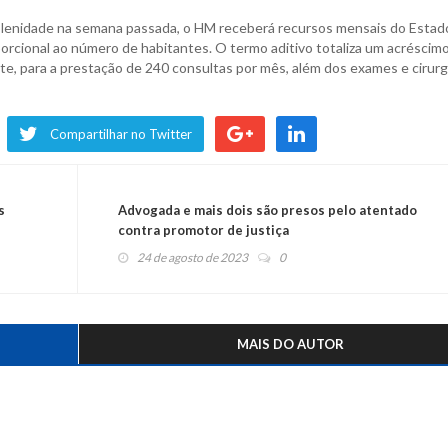
lenidade na semana passada, o HM receberá recursos mensais do Estad
porcional ao número de habitantes. O termo aditivo totaliza um acréscim
nte, para a prestação de 240 consultas por mês, além dos exames e cirurg
Compartilhar no Twitter
s
Advogada e mais dois são presos pelo atentado
contra promotor de justiça
24 de agosto de 2023
0
MAIS DO AUTOR