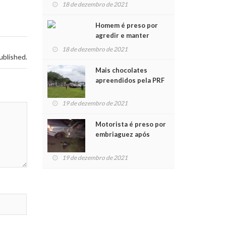
para crianças na
18 de dezembro de 2021
Chegada do Papai Noel
Homem é preso por
agredir e manter
mulher em cárcere
18 de dezembro de 2021
privado
ublished.
Mais chocolates
apreendidos pela PRF
são entregues a
crianças no Natal
19 de dezembro de 2021
Solidário
Motorista é preso por
embriaguez após
acidente com dois
feridos
19 de dezembro de 2021