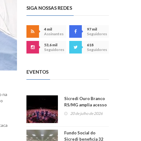
SIGA NOSSAS REDES
4 mil
97 mil
Assinantes
Seguidores
53,6 mil
618
Seguidores
Seguidores
EVENTOS
o na
Sicredi Ouro Branco
do
RS/MG amplia acesso
ao show dos 45 anos
20 de julho de 2026
para mais associados
taca
Fundo Social do
Sicredi beneficia 32