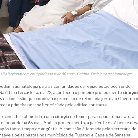
M Regional com cirurgia de idosa de 80 anos - Crédito: Prefeitura de Montenegro
pedia/Traumatologia para as comunidades da região estão ocorrendo
última terça-feira, dia 22, aconteceu o primeiro procedimento cirúrgic
tes da comissão que conduziu o processo de retomada junto ao Governo 
er a primeira pessoa beneficiada pelo aditivo contratual.
rochier, foi submetida a uma cirurgia no fêmur para reparar uma fratura
 esperando há 65 dias. Após o procedimento, a paciente está bem e des
o após tanto tempo de angústia. A comissão é formada pela secretária de
sáveis pelas pastas nos municípios de Tupandi e Capela de Santana.