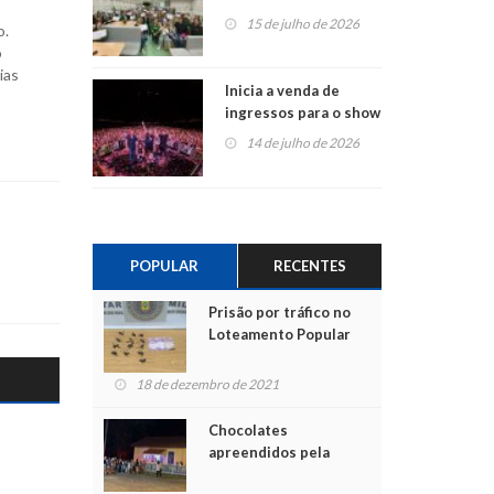
projetos em
15 de julho de 2026
o.
Montenegro
o
ias
Inicia a venda de
ingressos para o show
do Jota Quest nos 45
14 de julho de 2026
anos da Sicredi Ouro
Branco RS/MG
POPULAR
RECENTES
Prisão por tráfico no
Loteamento Popular
18 de dezembro de 2021
Chocolates
apreendidos pela
Polícia são entregues