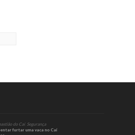
bastião do Caí
,
Segurança
tentar furtar uma vaca no Caí