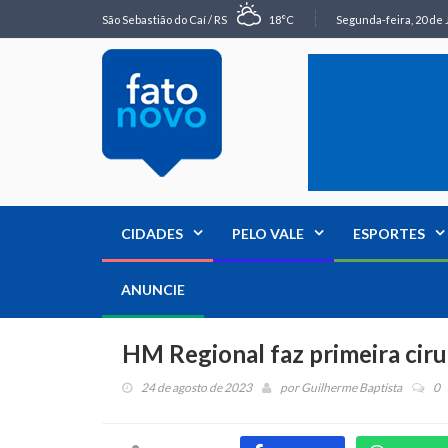
São Sebastião do Caí / RS
18°C
Segunda-feira, 20 de 
CIDADES
PELO VALE
ESPORTES
ANUNCIE
HM Regional faz primeira ciru
24 de agosto de 2023
por
Guilherme Baptista
0