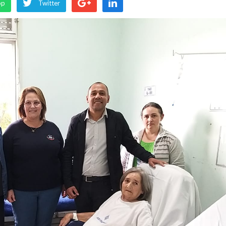
pp
Twitter