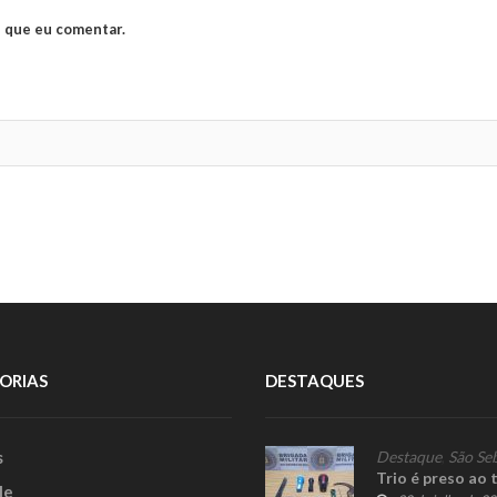
 que eu comentar.
ORIAS
DESTAQUES
s
Destaque
,
São Se
Trio é preso ao 
le