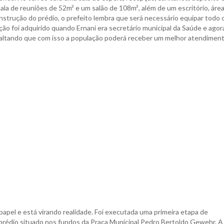
ala de reuniões de 52m² e um salão de 108m², além de um escritório, áre
construção do prédio, o prefeito lembra que será necessário equipar todo 
o foi adquirido quando Ernani era secretário municipal da Saúde e agor
ssaltando que com isso a população poderá receber um melhor atendiment
papel e está virando realidade. Foi executada uma primeira etapa de
prédio situado nos fundos da Praça Municipal Pedro Bertoldo Gewehr. A