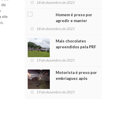
para crianças na
18 de dezembro de 2021
a de
Chegada do Papai Noel
o
Homem é preso por
a ele
agredir e manter
o,
mulher em cárcere
18 de dezembro de 2021
privado
Mais chocolates
apreendidos pela PRF
são entregues a
crianças no Natal
19 de dezembro de 2021
Solidário
Motorista é preso por
embriaguez após
acidente com dois
feridos
19 de dezembro de 2021