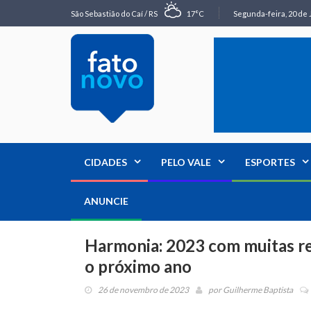
São Sebastião do Caí / RS
17°C
Segunda-feira, 20 de 
CIDADES
PELO VALE
ESPORTES
ANUNCIE
Harmonia: 2023 com muitas rea
o próximo ano
26 de novembro de 2023
por
Guilherme Baptista