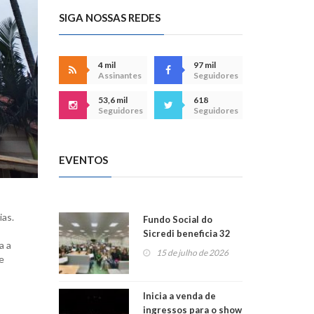
SIGA NOSSAS REDES
4 mil
97 mil
Assinantes
Seguidores
53,6 mil
618
Seguidores
Seguidores
EVENTOS
ias.
Fundo Social do
Sicredi beneficia 32
a a
projetos em
15 de julho de 2026
e
Montenegro
Inicia a venda de
ingressos para o show