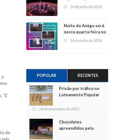
do Jota Quest nos 45
14 de julho de 2026
anos da Sicredi Ouro
Branco RS/MG
Noite do Amigo será
nesta quarta-feira no
Centro de Cultura de
14 de julho de 2026
São Sebastião do Caí
POPULAR
RECENTES
 o
rama
Prisão por tráfico no
Loteamento Popular
. “É
18 de dezembro de 2021
Chocolates
apreendidos pela
nto de
Polícia são entregues
 seis