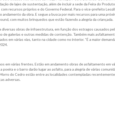
ação de lajes de sustentação, além de incluir a sede da Feira do Produto
 com recursos próprios e do Governo Federal. Para o vice-prefeito Leozi
a o andamento da obra. E segue a busca por mais recursos para uma próx
ound, com muitos brinquedos que estão fazendo a alegria da criançada.
 diversas obras de infraestrutura, em função dos estragos causados pe
tação de galerias e outras medidas de contenção. Também mais asfaltament
s em várias vias, tanto na cidade como no interior. “É a maior demanda
2024.
hos em várias frentes. Estão em andamento obras de asfaltamento em vá
 poeira e o barro darão lugar ao asfalto, para a alegria de várias comuni
e Morro do Cedro estão entre as localidades contempladas recentemente.
cas adversas.