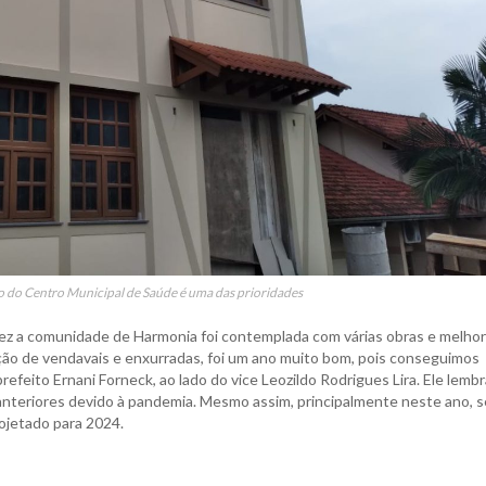
 do Centro Municipal de Saúde é uma das prioridades
vez a comunidade de Harmonia foi contemplada com várias obras e melhor
ão de vendavais e enxurradas, foi um ano muito bom, pois conseguimos
prefeito Ernani Forneck, ao lado do vice Leozildo Rodrigues Lira. Ele lembr
anteriores devido à pandemia. Mesmo assim, principalmente neste ano, s
rojetado para 2024.