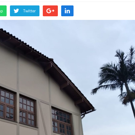
pp
Twitter