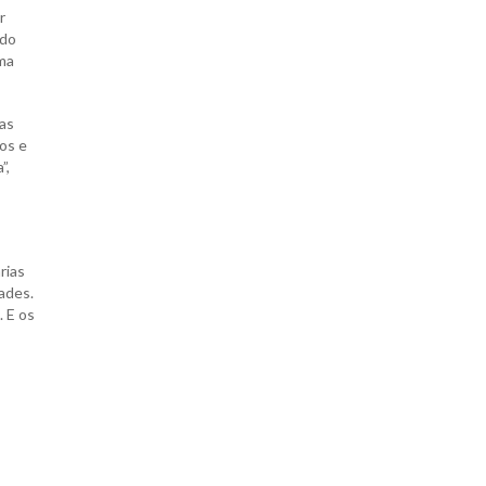
r
ldo
ima
las
os e
”,
rias
dades.
 E os