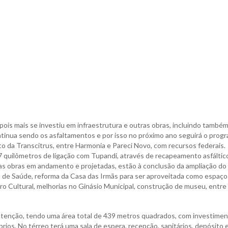
pois mais se investiu em infraestrutura e outras obras, incluindo também
ntinua sendo os asfaltamentos e por isso no próximo ano seguirá o prog
o da Transcitrus, entre Harmonia e Pareci Novo, com recursos federais.
7 quilômetros de ligação com Tupandi, através de recapeamento asfáltico
tras obras em andamento e projetadas, estão à conclusão da ampliação do
o de Saúde, reforma da Casa das Irmãs para ser aproveitada como espaço
ro Cultural, melhorias no Ginásio Municipal, construção de museu, entre
atenção, tendo uma área total de 439 metros quadrados, com investime
prios. No térreo terá uma sala de espera, recepção, sanitários, depósito e