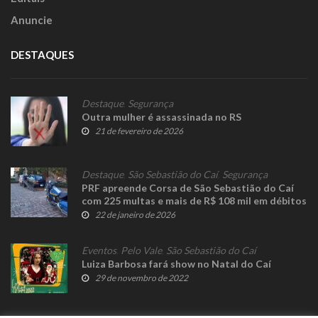
Anuncie
DESTAQUES
Destaque
,
Segurança
Outra mulher é assassinada no RS
21 de fevereiro de 2026
Destaque
,
São Sebastião do Caí
,
Segurança
PRF apreende Corsa de São Sebastião do Caí
com 225 multas e mais de R$ 108 mil em débitos
22 de janeiro de 2026
Eventos
,
Pelo Vale
,
São Sebastião do Caí
Luiza Barbosa fará show no Natal do Caí
29 de novembro de 2022