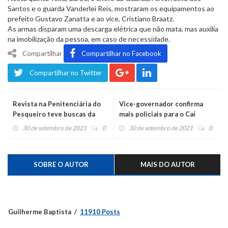
Santos e o guarda Vanderlei Reis, mostraram os equipamentos ao
prefeito Gustavo Zanatta e ao vice, Cristiano Braatz.
As armas disparam uma descarga elétrica que não mata, mas auxilia
na imobilização da pessoa, em caso de necessidade.
Compartilhar
Compartilhar no Facebook
Compartilhar no Twitter
Revista na Penitenciária do
Vice-governador confirma
Pesqueiro teve buscas da
mais policiais para o Caí
Operação contra o Golpe do
30 de setembro de 2021
0
30 de setembro de 2021
0
Nudes
SOBRE O AUTOR
MAIS DO AUTOR
Guilherme Baptista
11910 Posts