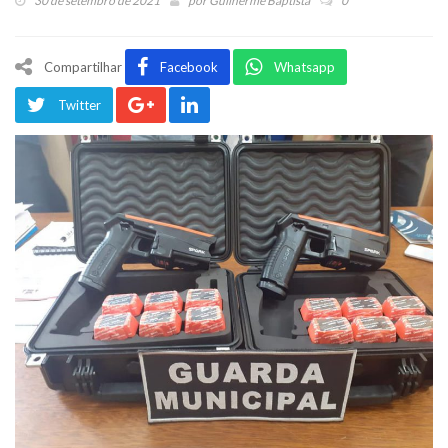
30 de setembro de 2021
por
Guilherme Baptista
0
Compartilhar
Facebook
Whatsapp
Twitter