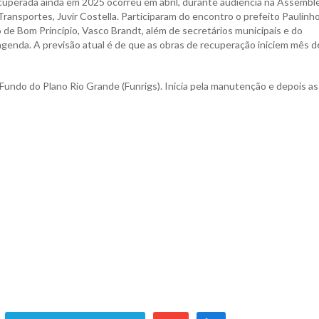
uperada ainda em 2025 ocorreu em abril, durante audiência na Assemble
 Transportes, Juvir Costella. Participaram do encontro o prefeito Paulinh
to de Bom Princípio, Vasco Brandt, além de secretários municipais e do
genda. A previsão atual é de que as obras de recuperação iniciem mês d
Fundo do Plano Rio Grande (Funrigs). Inicia pela manutenção e depois as