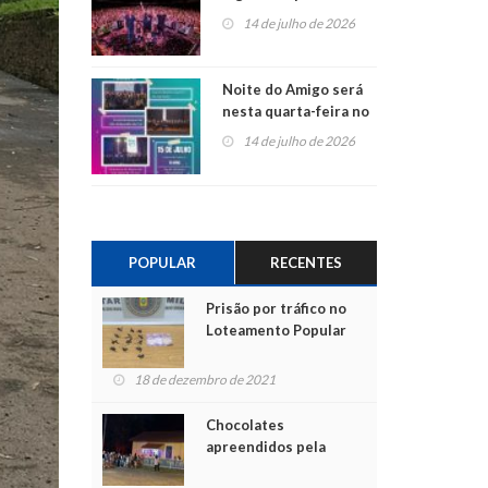
do Jota Quest nos 45
14 de julho de 2026
anos da Sicredi Ouro
Branco RS/MG
Noite do Amigo será
nesta quarta-feira no
Centro de Cultura de
14 de julho de 2026
São Sebastião do Caí
POPULAR
RECENTES
Prisão por tráfico no
Loteamento Popular
18 de dezembro de 2021
Chocolates
apreendidos pela
Polícia são entregues