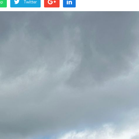
pp
Twitter