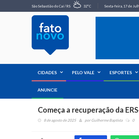
São Sebastião do Caí / RS
32°C
Sexta-feira, 17 de Jul
CIDADES
PELO VALE
ESPORTES
ANUNCIE
Começa a recuperação da ERS-
8 de agosto de 2025
por
Guilherme Baptista
0