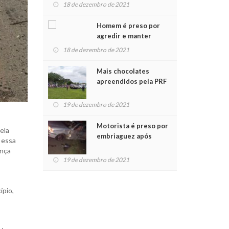
para crianças na
18 de dezembro de 2021
Chegada do Papai Noel
Homem é preso por
agredir e manter
mulher em cárcere
18 de dezembro de 2021
privado
Mais chocolates
apreendidos pela PRF
são entregues a
crianças no Natal
19 de dezembro de 2021
Solidário
Motorista é preso por
ela
embriaguez após
 essa
acidente com dois
ança
feridos
19 de dezembro de 2021
ípio,