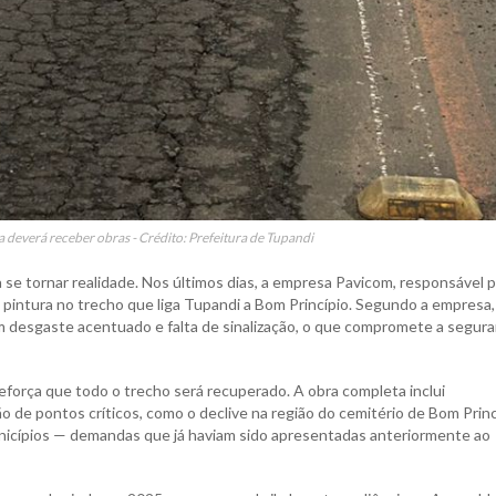
 deverá receber obras - Crédito: Prefeitura de Tupandi
e tornar realidade. Nos últimos dias, a empresa Pavicom, responsável p
e pintura no trecho que liga Tupandi a Bom Princípio. Segundo a empresa,
om desgaste acentuado e falta de sinalização, o que compromete a segur
reforça que todo o trecho será recuperado. A obra completa inclui
o de pontos críticos, como o declive na região do cemitério de Bom Princ
unicípios — demandas que já haviam sido apresentadas anteriormente ao