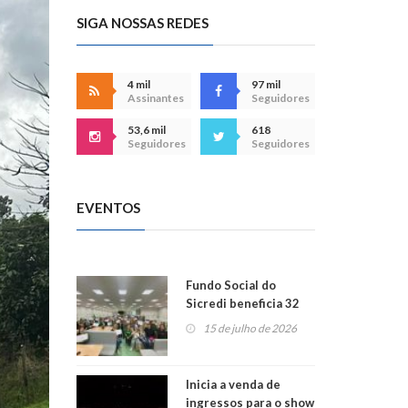
SIGA NOSSAS REDES
4 mil
97 mil
Assinantes
Seguidores
53,6 mil
618
Seguidores
Seguidores
EVENTOS
Fundo Social do
Sicredi beneficia 32
projetos em
15 de julho de 2026
Montenegro
Inicia a venda de
ingressos para o show