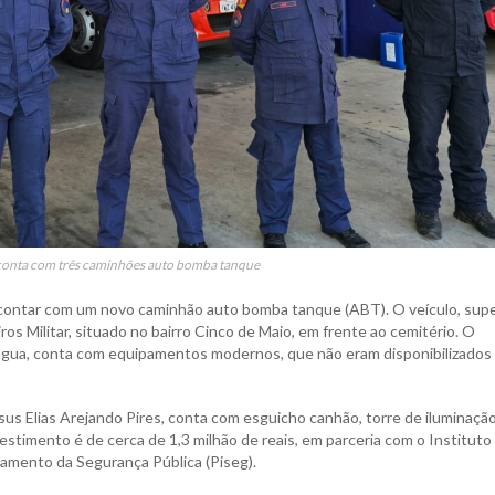
conta com três caminhões auto bomba tanque
contar com um novo caminhão auto bomba tanque (ABT). O veículo, sup
os Militar, situado no bairro Cinco de Maio, em frente ao cemitério. O
e água, conta com equipamentos modernos, que não eram disponibilizados
 Elias Arejando Pires, conta com esguicho canhão, torre de iluminação
stimento é de cerca de 1,3 milhão de reais, em parceria com o Instituto
amento da Segurança Pública (Piseg).