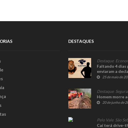
ORIAS
DESTAQUES
s
Destaque
,
Econo
Faltando 4 dias 
le
enviaram a decl
25 de maio de 2
es
ia
Destaque
,
Segura
nça
Homem morre ao 
20 de junho de 
s
tas
Pelo Vale
,
São Seb
Caí terá drive-