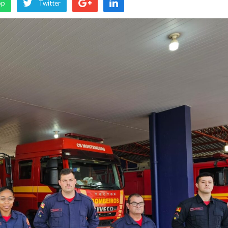
pp
Twitter