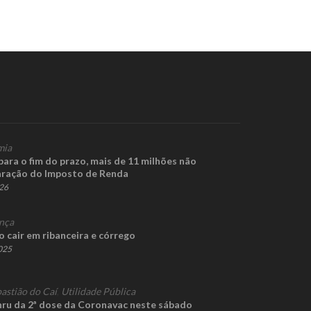
mia
para o fim do prazo, mais de 11 milhões não
aração do Imposto de Renda
026
nça
cair em ribanceira e córrego
2025
astião do Caí
,
Utilidade Pública
thru da 2ª dose da Coronavac neste sábado