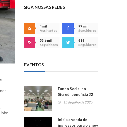
SIGA NOSSAS REDES
4 mil
97 mil
Assinantes
Seguidores
53,6 mil
618
Seguidores
Seguidores
EVENTOS
er
Fundo Social do
 nos
Sicredi beneficia 32
projetos em
15 de julho de 2026
Montenegro
,
 John
Inicia a venda de
ingressos para o show