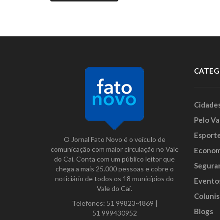
CATEG
Cidade
Pelo Va
Esport
O Jornal Fato Novo é o veículo de
comunicação com maior circulação no Vale
Econom
do Caí. Conta com um público leitor que
Segura
chega a mais 25.000 pessoas e cobre o
noticiário de todos os 18 municípios do
Evento
Vale do Caí.
Colunis
Telefones:
51 99823-4869
|
Blogs
51 999430952