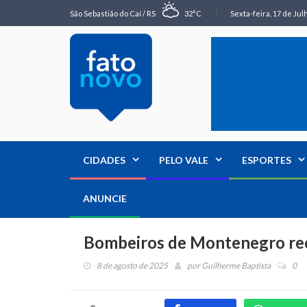
São Sebastião do Caí / RS
32°C
Sexta-feira, 17 de Jul
CIDADES
PELO VALE
ESPORTES
ANUNCIE
Bombeiros de Montenegro re
8 de agosto de 2025
por
Guilherme Baptista
0