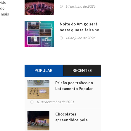
vido
do Jota Quest nos 45
14 de julho de 2026
ado,
anos da Sicredi Ouro
 mais
Branco RS/MG
Noite do Amigo será
nesta quarta-feira no
Centro de Cultura de
14 de julho de 2026
São Sebastião do Caí
POPULAR
RECENTES
Prisão por tráfico no
Loteamento Popular
18 de dezembro de 2021
Chocolates
apreendidos pela
Polícia são entregues