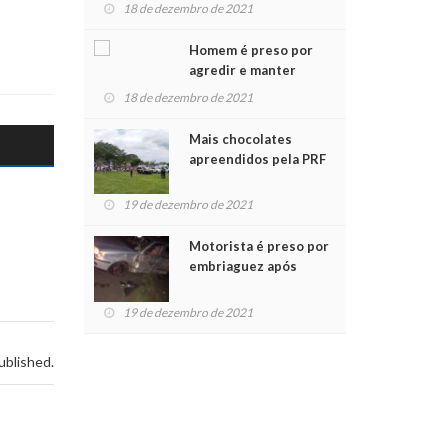
para crianças na
18 de dezembro de 2021
Chegada do Papai Noel
Homem é preso por
agredir e manter
mulher em cárcere
18 de dezembro de 2021
privado
Mais chocolates
apreendidos pela PRF
são entregues a
crianças no Natal
19 de dezembro de 2021
Solidário
Motorista é preso por
embriaguez após
acidente com dois
feridos
19 de dezembro de 2021
ublished.