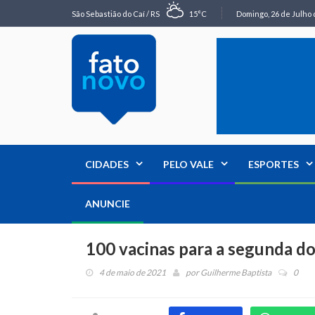
São Sebastião do Caí / RS
15°C
Domingo, 26 de Julho 
CIDADES
PELO VALE
ESPORTES
ANUNCIE
100 vacinas para a segunda 
4 de maio de 2021
por
Guilherme Baptista
0