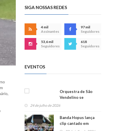
SIGA NOSSAS REDES
4 mil
97 mil
Assinantes
Seguidores
53,6 mil
618
Seguidores
Seguidores
EVENTOS
omo
em
Orquestra de São
ário,
Vendelino se
apresenta na
24 de julho de 2026
Alemanha
a
Banda Hopus lança
clip cantado em
alemão e inglês