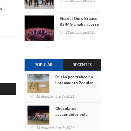
22 de julho de 2026
ra
Sicredi Ouro Branco
RS/MG amplia acesso
ao show dos 45 anos
20 de julho de 2026
para mais associados
POPULAR
RECENTES
Prisão por tráfico no
Loteamento Popular
18 de dezembro de 2021
Chocolates
apreendidos pela
Polícia são entregues
para crianças na
18 de dezembro de 2021