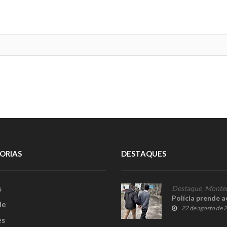
ORIAS
DESTAQUES
s
Destaque
,
Monte
Polícia prende 
le
22 de agosto de 
es