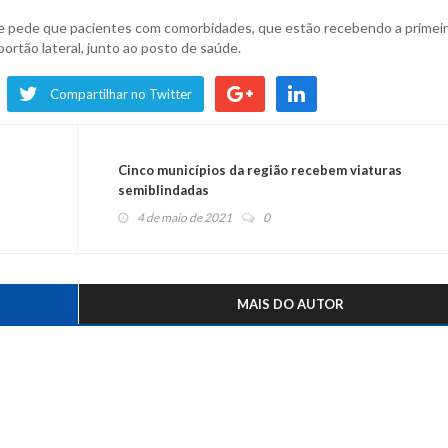
úde pede que pacientes com comorbidades, que estão recebendo a primei
rtão lateral, junto ao posto de saúde.
Compartilhar no Twitter
Cinco municípios da região recebem viaturas
semiblindadas
4 de maio de 2021
0
MAIS DO AUTOR