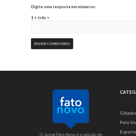
Digite uma resposta em números:
1 × três =
CATEG
Cidade
Pelo Va
Esport
O Jornal Fato Novo é o veículo de