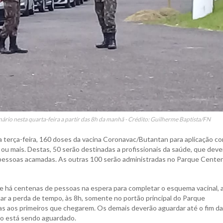
rio nesta quarta-feira a partir das 8h da manhã - Crédito: Guilherme Baptista/FN
 terça-feira, 160 doses da vacina Coronavac/Butantan para aplicação c
ou mais. Destas, 50 serão destinadas a profissionais da saúde, que dev
a pessoas acamadas. As outras 100 serão administradas no Parque Centen
 e há centenas de pessoas na espera para completar o esquema vacinal, 
tar a perda de tempo, às 8h, somente no portão principal do Parque
has aos primeiros que chegarem. Os demais deverão aguardar até o fim da
o está sendo aguardado.