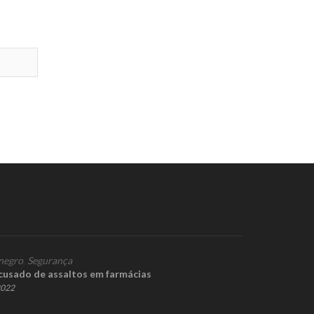
negro
,
Segurança
acusado de assaltos em farmácias
2022