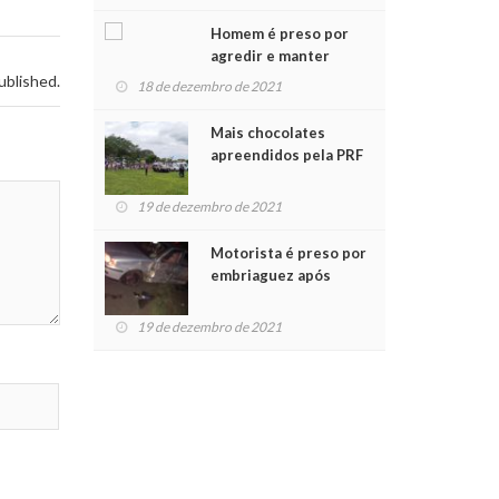
Chegada do Papai Noel
Homem é preso por
agredir e manter
mulher em cárcere
ublished.
18 de dezembro de 2021
privado
Mais chocolates
apreendidos pela PRF
são entregues a
crianças no Natal
19 de dezembro de 2021
Solidário
Motorista é preso por
embriaguez após
acidente com dois
feridos
19 de dezembro de 2021