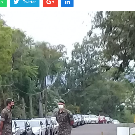
pp
Twitter