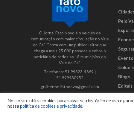
Cidade
Pelo Va
Esport
O Jornal Fato Novo é o veículo de
comunicação com maior circulação no Vale
Econom
do Caí. Conta com um público leitor que
Segura
chega a mais 25.000 pessoas e cobre o
noticiário de todos os 18 municípios do
Evento
Vale do Caí.
Colunis
Telefones:
51 99823-4869
|
Blogs
51 999430952
Editais
guilherme.fatonovo@gmail.com
Anunci
Facebook
Instagram
Twitter
Nosso site utiliza cookies para salvar seu histórico de uso e ga
nossa
política de cookies e privacidade
.