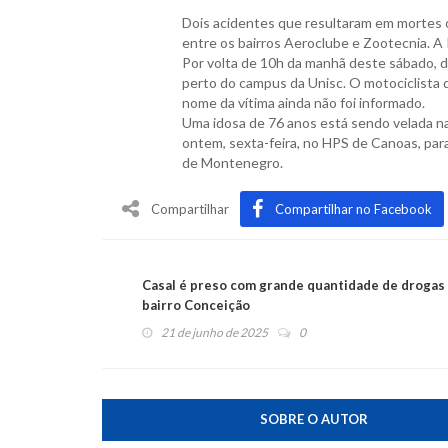
Dois acidentes que resultaram em mortes 
entre os bairros Aeroclube e Zootecnia. A P
Por volta de 10h da manhã deste sábado, 
perto do campus da Unisc. O motociclista d
nome da vítima ainda não foi informado.
Uma idosa de 76 anos está sendo velada na 
ontem, sexta-feira, no HPS de Canoas, par
de Montenegro.
Compartilhar
Compartilhar no Facebook
Casal é preso com grande quantidade de drogas
bairro Conceição
21 de junho de 2025
0
SOBRE O AUTOR