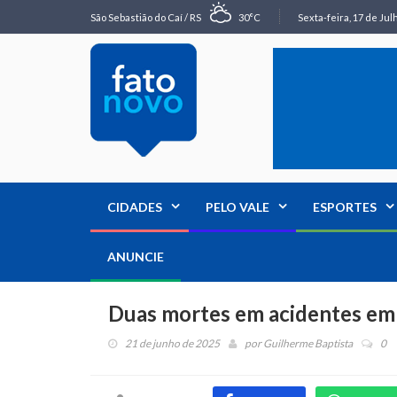
São Sebastião do Caí / RS
30°C
Sexta-feira, 17 de Jul
CIDADES
PELO VALE
ESPORTES
ANUNCIE
Duas mortes em acidentes e
21 de junho de 2025
por
Guilherme Baptista
0