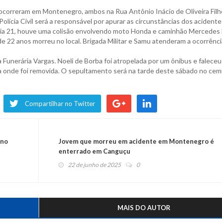
ocorreram em Montenegro, ambos na Rua Antônio Inácio de Oliveira Filh
olícia Civil será a responsável por apurar as circunstâncias dos acidente
dia 21, houve uma colisão envolvendo moto Honda e caminhão Mercedes 
e 22 anos morreu no local. Brigada Militar e Samu atenderam a ocorrênci
Funerária Vargas. Noeli de Borba foi atropelada por um ônibus e faleceu
a onde foi removida. O sepultamento será na tarde deste sábado no cemi
Compartilhar no Twitter
 no
Jovem que morreu em acidente em Montenegro é
enterrado em Canguçu
22 de junho de 2025
0
MAIS DO AUTOR