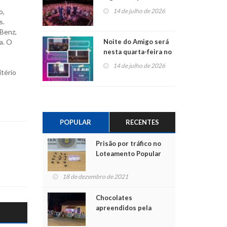
do Jota Quest nos 45
o,
14 de julho de 2026
anos da Sicredi Ouro
s.
Branco RS/MG
Benz,
a. O
Noite do Amigo será
nesta quarta-feira no
Centro de Cultura de
14 de julho de 2026
tério
São Sebastião do Caí
POPULAR
RECENTES
Prisão por tráfico no
Loteamento Popular
18 de dezembro de 2021
Chocolates
apreendidos pela
Polícia são entregues