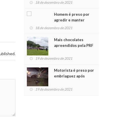
para crianças na
18 de dezembro de 2021
Chegada do Papai Noel
Homem é preso por
agredir e manter
mulher em cárcere
18 de dezembro de 2021
privado
Mais chocolates
apreendidos pela PRF
são entregues a
ublished.
crianças no Natal
19 de dezembro de 2021
Solidário
Motorista é preso por
embriaguez após
acidente com dois
feridos
19 de dezembro de 2021