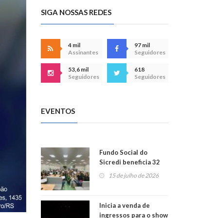
SIGA NOSSAS REDES
4 mil
97 mil
Assinantes
Seguidores
53,6 mil
618
Seguidores
Seguidores
EVENTOS
Fundo Social do
Sicredi beneficia 32
projetos em
15 de julho de 2026
Montenegro
Inicia a venda de
ingressos para o show