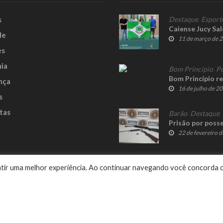
s
Destaque
,
Esport
Caiense Jucy Sal
le
11 de março de 
es
ia
Bom Princípio
,
Pe
Bom Princípio r
nça
16 de julho de 2
s
tas
Barão
,
Destaque
,
Prisão por poss
22 de fevereiro 
e
rantir uma melhor experiência. Ao continuar navegando você concorda 