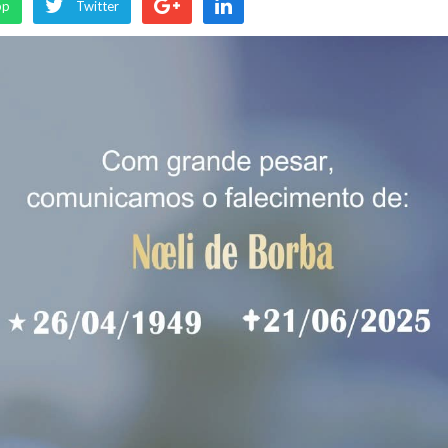
pp
Twitter