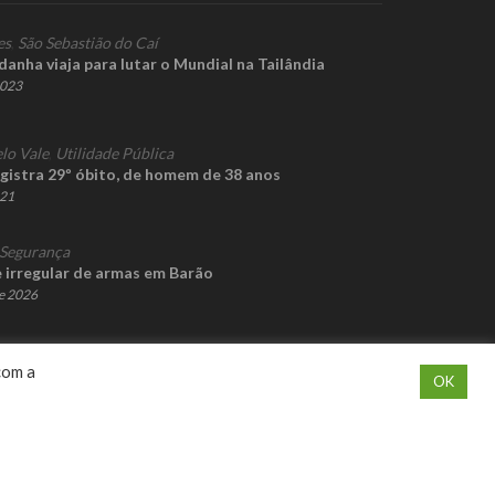
es
,
São Sebastião do Caí
danha viaja para lutar o Mundial na Tailândia
2023
lo Vale
,
Utilidade Pública
egistra 29º óbito, de homem de 38 anos
021
Segurança
e irregular de armas em Barão
de 2026
com a
OK