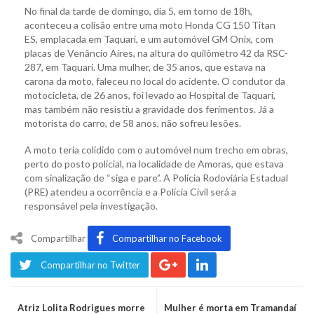
No final da tarde de domingo, dia 5, em torno de 18h,
aconteceu a colisão entre uma moto Honda CG 150 Titan
ES, emplacada em Taquari, e um automóvel GM Onix, com
placas de Venâncio Aires, na altura do quilômetro 42 da RSC-
287, em Taquari. Uma mulher, de 35 anos, que estava na
carona da moto, faleceu no local do acidente. O condutor da
motocicleta, de 26 anos, foi levado ao Hospital de Taquari,
mas também não resistiu a gravidade dos ferimentos. Já a
motorista do carro, de 58 anos, não sofreu lesões.
A moto teria colidido com o automóvel num trecho em obras,
perto do posto policial, na localidade de Amoras, que estava
com sinalização de “siga e pare”. A Polícia Rodoviária Estadual
(PRE) atendeu a ocorrência e a Polícia Civil será a
responsável pela investigação.
Compartilhar
Compartilhar no Facebook
Compartilhar no Twitter
Atriz Lolita Rodrigues morre
Mulher é morta em Tramandaí