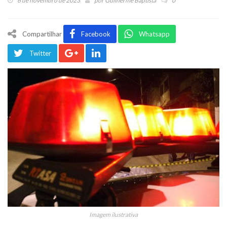
6 de novembro de 2023
por
Guilherme Baptista
0
Compartilhar
Facebook
Whatsapp
Twitter
Imagem ilustrativa