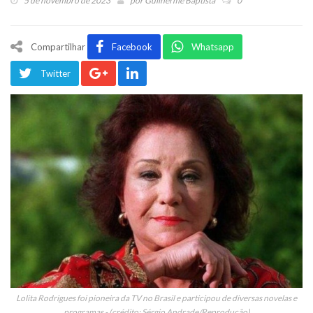
5 de novembro de 2023
por
Guilherme Baptista
0
Compartilhar
Facebook
Whatsapp
Twitter
Lolita Rodrigues foi pioneira da TV no Brasil e participou de diversas novelas e
programas - (crédito: Sérgio Andrade/Reprodução)