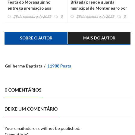
Festa do Moranguinho
Brigada prende guarda
entrega premiação aos
municipal de Montenegro por
produtores
agressão a companheira
28 de setembro de 2025
0
28 de setembro de 2025
0
SOBRE O AUTOR
MAIS DO AUTOR
Guilherme Baptista
11908 Posts
0 COMENTÁRIOS
DEIXE UM COMENTÁRIO
Your email address will not be published.
Comentário*