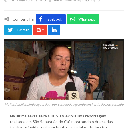
28 de setembro de 2025
por
Guilherme Baptista
0
Compartilhar
Facebook
Whatsapp
Twitter
Muitas famílias ainda aguardam por casa após a grande enchente do ano passado
Na última sexta-feira a RBS TV exibiu uma reportagem
realizada em São Sebastião do Caí, mostrando o drama das
famílias atingidas pela enchente. Uma delas, de Jéssica