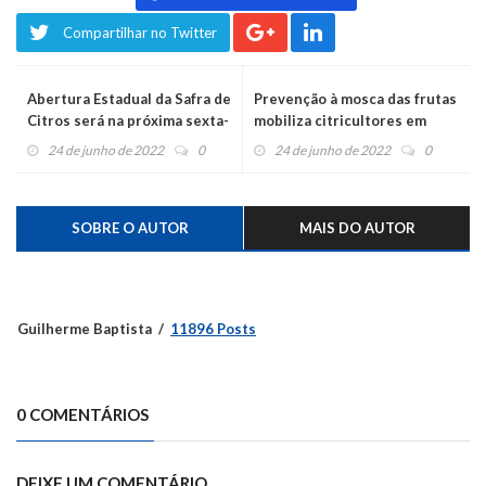
Compartilhar no Twitter
Abertura Estadual da Safra de
Prevenção à mosca das frutas
Citros será na próxima sexta-
mobiliza citricultores em
feira
Harmonia
24 de junho de 2022
0
24 de junho de 2022
0
SOBRE O AUTOR
MAIS DO AUTOR
Guilherme Baptista
11896 Posts
0 COMENTÁRIOS
DEIXE UM COMENTÁRIO