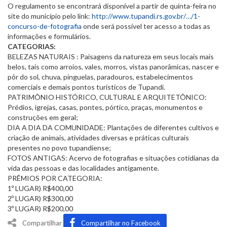
O regulamento se encontrará disponível a partir de quinta-feira no
site do município pelo link:
http://www.tupandi.rs.gov.br/…/1-
concurso-de-fotografia
onde será possível ter acesso a todas as
informações e formulários.
CATEGORIAS:
BELEZAS NATURAIS : Paisagens da natureza em seus locais mais
belos, tais como arroios, vales, morros, vistas panorâmicas, nascer e
pôr do sol, chuva, pinguelas, paradouros, estabelecimentos
comerciais e demais pontos turísticos de Tupandi.
PATRIMÔNIO HISTÓRICO, CULTURAL E ARQUITETÔNICO:
Prédios, igrejas, casas, pontes, pórtico, praças, monumentos e
construções em geral;
DIA A DIA DA COMUNIDADE: Plantações de diferentes cultivos e
criação de animais, atividades diversas e práticas culturais
presentes no povo tupandiense;
FOTOS ANTIGAS: Acervo de fotografias e situações cotidianas da
vida das pessoas e das localidades antigamente.
PRÊMIOS POR CATEGORIA:
1º LUGAR) R$400,00
2º LUGAR) R$300,00
3º LUGAR) R$200,00
Compartilhar
Compartilhar no Facebook