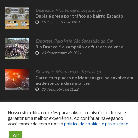
Destaque
,
Montenegro
,
Segurança
Dupla é presa por tráfico no bairro Estação
15 de setembro de 2021
Esportes
,
Pelo Vale
,
São Sebastião do Caí
Rio Branco é o campeão do futsete caiense
20 de dezembro de 2021
Destaque
,
Montenegro
,
Segurança
Carro com placas de Montenegro se envolve em
acidente com duas mortes
30 de outubro de 2022
Nosso site utiliza cookies para salvar seu histórico de uso e
garantir uma melhor experiência. Ao continuar navegando
você concorda com a nossa
política de cookies e privacidade
.
© 2023 Fato Novo - Todos os direitos reservados. Desenvolvido por
Delalibera
.
OK