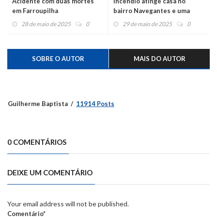
Acidente com duas mortes
Incêndio atinge casa no
em Farroupilha
bairro Navegantes e uma
pessoa é levada ao hospital
28 de maio de 2025
0
29 de maio de 2025
0
SOBRE O AUTOR
MAIS DO AUTOR
Guilherme Baptista
11914 Posts
0 COMENTÁRIOS
DEIXE UM COMENTÁRIO
Your email address will not be published.
Comentário*