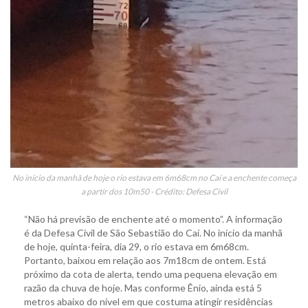
No início da manhã de hoje o rio estava em 6m68cm no Caí e a enchente começa
a partir dos 10m50 - Crédito: Defesa Civil
“Não há previsão de enchente até o momento”. A informação
é da Defesa Civil de São Sebastião do Caí. No início da manhã
de hoje, quinta-feira, dia 29, o rio estava em 6m68cm.
Portanto, baixou em relação aos 7m18cm de ontem. Está
próximo da cota de alerta, tendo uma pequena elevação em
razão da chuva de hoje. Mas conforme Ênio, ainda está 5
metros abaixo do nível em que costuma atingir residências