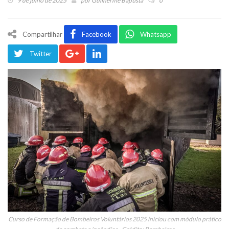
9 de julho de 2025
por
Guilherme Baptista
0
Compartilhar
Facebook
Whatsapp
Twitter
Curso de Formação de Bombeiros Voluntários 2025 iniciou com módulo prático