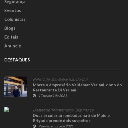
Segurança
Eventos
Colunistas
Blogs
Editais
Anuncie
DESTAQUES
Pelo Vale
,
São Sebastião do Caí
Morre o empresário Valdemar Variani, dono do
Restaurante Di Variani
17 de abril de 2021
Destaque
,
Montenegro
,
Segurança
Duas escolas arrombadas na 5 de Maio e
Brigada prende dois suspeitos
9 de dezembro de 2021