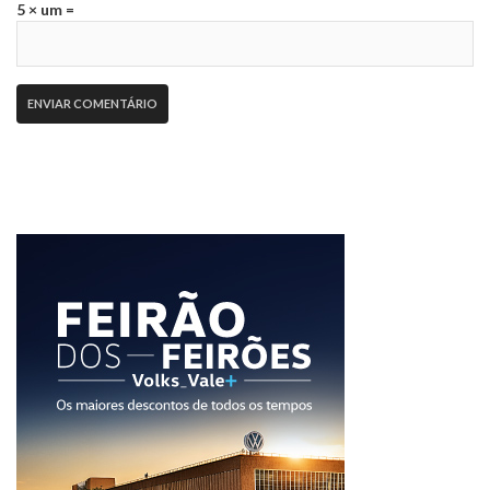
5 × um =