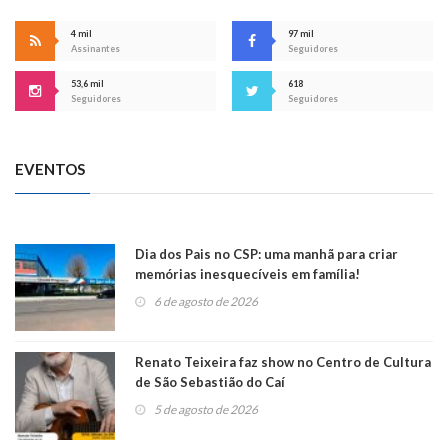
4 mil
97 mil
Assinantes
Seguidores
53,6 mil
618
Seguidores
Seguidores
EVENTOS
Dia dos Pais no CSP: uma manhã para criar
memórias inesquecíveis em família!
6 de agosto de 2026
Renato Teixeira faz show no Centro de Cultura
de São Sebastião do Caí
5 de agosto de 2026