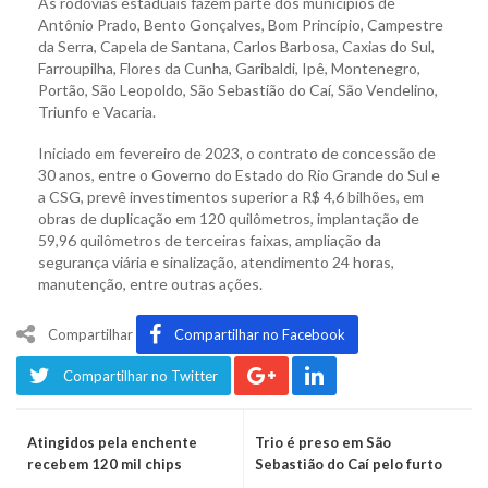
As rodovias estaduais fazem parte dos municípios de
Antônio Prado, Bento Gonçalves, Bom Princípio, Campestre
da Serra, Capela de Santana, Carlos Barbosa, Caxias do Sul,
Farroupilha, Flores da Cunha, Garibaldi, Ipê, Montenegro,
Portão, São Leopoldo, São Sebastião do Caí, São Vendelino,
Triunfo e Vacaria.
Iniciado em fevereiro de 2023, o contrato de concessão de
30 anos, entre o Governo do Estado do Rio Grande do Sul e
a CSG, prevê investimentos superior a R$ 4,6 bilhões, em
obras de duplicação em 120 quilômetros, implantação de
59,96 quilômetros de terceiras faixas, ampliação da
segurança viária e sinalização, atendimento 24 horas,
manutenção, entre outras ações.
Compartilhar
Compartilhar no Facebook
Compartilhar no Twitter
Atingidos pela enchente
Trio é preso em São
recebem 120 mil chips
Sebastião do Caí pelo furto
de cinco motores