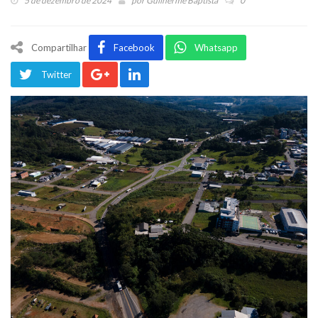
5 de dezembro de 2024
por
Guilherme Baptista
0
Compartilhar
Facebook
Whatsapp
Twitter