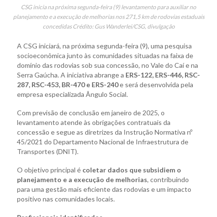
CSG inicia na próxima segunda-feira (9) levantamento para auxiliar no
planejamento e a execução de melhorias nos 271,5 km de rodovias estaduais
concedidas Crédito: Gus Wanderlei/CSG, divulgação
A CSG iniciará, na próxima segunda-feira (9), uma pesquisa
socioeconômica junto às comunidades situadas na faixa de
domínio das rodovias sob sua concessão, no Vale do Caí e na
Serra Gaúcha. A iniciativa abrange a
ERS-122, ERS-446, RSC-
287, RSC-453, BR-470 e ERS-240
e será desenvolvida pela
empresa especializada Ângulo Social.
Com previsão de conclusão em janeiro de 2025, o
levantamento atende às obrigações contratuais da
concessão e segue as diretrizes da Instrução Normativa nº
45/2021 do Departamento Nacional de Infraestrutura de
Transportes (DNIT).
O objetivo principal é
coletar dados que subsidiem o
planejamento e a execução de melhorias
, contribuindo
para uma gestão mais eficiente das rodovias e um impacto
positivo nas comunidades locais.