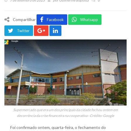
7 de setembro de 2023
por
Guilherme Baptista
0
Compartilhar
Facebook
Whatsapp
Twitter
Supermercado que era um dos principais da cidade fechou ontem em
decorrência da crise financeira na cooperativa - Crédito: Google
Foi confirmado ontem, quarta-feira, o fechamento do