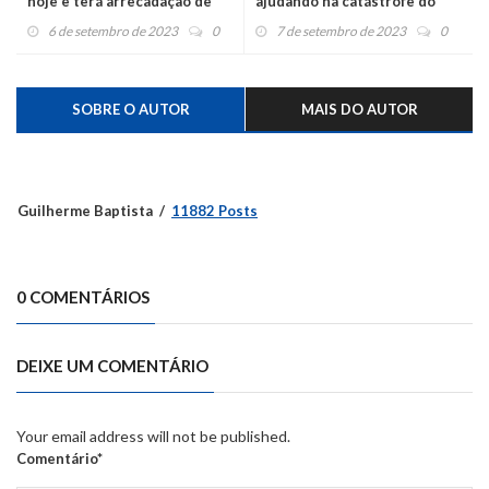
hoje e terá arrecadação de
ajudando na catástrofe do
doações para atingidos pelas
Vale do Taquari
6 de setembro de 2023
0
7 de setembro de 2023
0
enchentes
SOBRE O AUTOR
MAIS DO AUTOR
Guilherme Baptista
11882 Posts
0 COMENTÁRIOS
DEIXE UM COMENTÁRIO
Your email address will not be published.
Comentário*