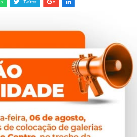
pp
Twitter