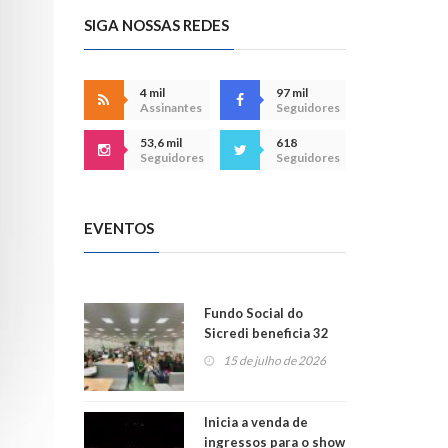
SIGA NOSSAS REDES
4 mil
97 mil
Assinantes
Seguidores
53,6 mil
618
Seguidores
Seguidores
EVENTOS
Fundo Social do
Sicredi beneficia 32
projetos em
15 de julho de 2026
Montenegro
Inicia a venda de
ingressos para o show