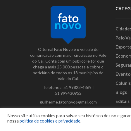
CATEG
Cidade
Pelo Va
Esport
O Jornal Fato Novo é o veículo de
comunicação com maior circulação no Vale
Econom
do Caí. Conta com um público leitor que
Segura
chega a mais 25.000 pessoas e cobre o
noticiário de todos os 18 municípios do
Evento
Vale do Caí.
Colunis
Telefones:
51 99823-4869
|
Blogs
51 999430952
Editais
guilherme.fatonovo@gmail.com
Anunci
Facebook
Instagram
Twitter
Nosso site utiliza cookies para salvar seu histórico de uso e ga
nossa
política de cookies e privacidade
.