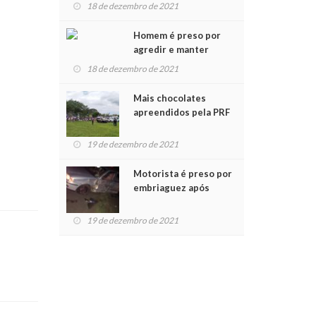
para crianças na
18 de dezembro de 2021
Chegada do Papai Noel
Homem é preso por
agredir e manter
mulher em cárcere
18 de dezembro de 2021
privado
Mais chocolates
apreendidos pela PRF
são entregues a
crianças no Natal
19 de dezembro de 2021
Solidário
Motorista é preso por
embriaguez após
acidente com dois
feridos
19 de dezembro de 2021