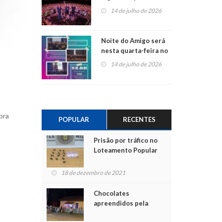
do Jota Quest nos 45
14 de julho de 2026
anos da Sicredi Ouro
Branco RS/MG
Noite do Amigo será
nesta quarta-feira no
Centro de Cultura de
14 de julho de 2026
São Sebastião do Caí
bra
POPULAR
RECENTES
Prisão por tráfico no
Loteamento Popular
o
18 de dezembro de 2021
Chocolates
apreendidos pela
Polícia são entregues