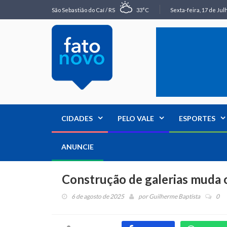
São Sebastião do Caí / RS
33°C
Sexta-feira, 17 de Jul
CIDADES
PELO VALE
ESPORTES
ANUNCIE
Construção de galerias muda o
6 de agosto de 2025
por
Guilherme Baptista
0