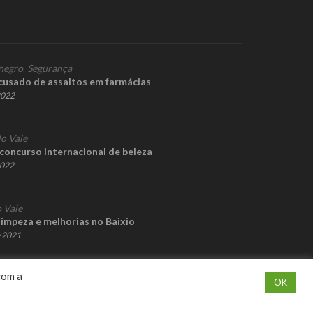
negro
,
Segurança
acusado de assaltos em farmácias
2022
lo Vale
concurso internacional de beleza
2022
 Vale
limpeza e melhorias no Baixio
e 2021
com a
OK