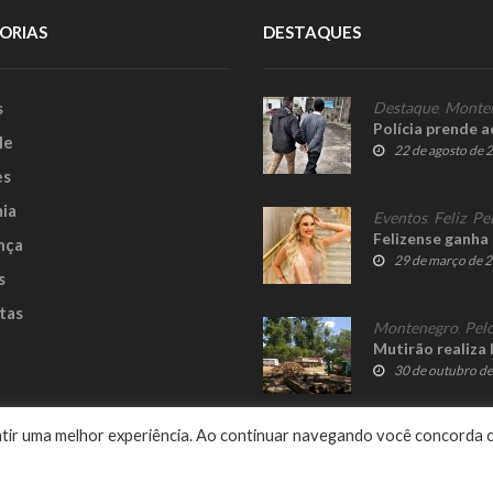
ORIAS
DESTAQUES
s
Destaque
,
Monte
Polícia prende 
le
22 de agosto de 
es
ia
Eventos
,
Feliz
,
Pe
Felizense ganha 
nça
29 de março de 
s
tas
Montenegro
,
Pelo
Mutirão realiza 
30 de outubro d
e
rantir uma melhor experiência. Ao continuar navegando você concorda 