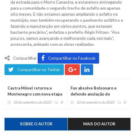
da estrada para o Morro Canastra, e estaremos entregando
para a comunidade o segundo trecho de asfalto em apenas
oito meses. E não estamos apenas ampliando o asfalto no
município, mas também recuperando o pavimento asfáltico e
fazendo a manutenção em vários pontos, que estavam
bastante precários”, enfatiza o prefeito Régis Fritzen. “Aos
poucos, vamos avançando e melhorando cada vez mais”,
acrescenta, animado com as obras realizadas.
Compartilhar
Compartilhar no Facebook
Compartilhar no Twitter
Castra Móvel retorna a
Fux absolve Bolsonaro e
Montenegro com nova etapa
defende anulação do
no bairro Estação
processo
10 de setembro de 2025
0
10 de setembro de 2025
0
SOBRE O AUTOR
MAIS DO AUTOR