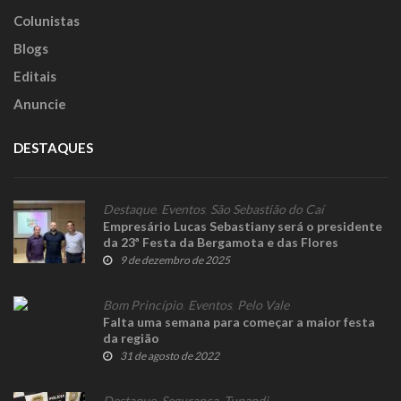
Colunistas
Blogs
Editais
Anuncie
DESTAQUES
Destaque
,
Eventos
,
São Sebastião do Caí
Empresário Lucas Sebastiany será o presidente
da 23ª Festa da Bergamota e das Flores
9 de dezembro de 2025
Bom Princípio
,
Eventos
,
Pelo Vale
Falta uma semana para começar a maior festa
da região
31 de agosto de 2022
Destaque
,
Segurança
,
Tupandi