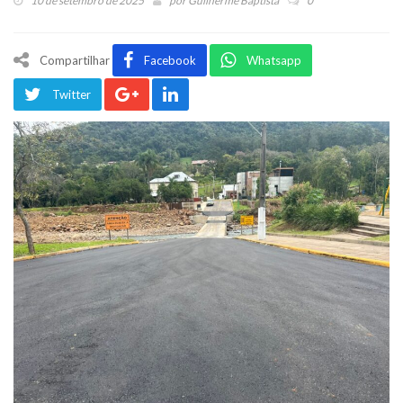
10 de setembro de 2025
por
Guilherme Baptista
0
Compartilhar
Facebook
Whatsapp
Twitter