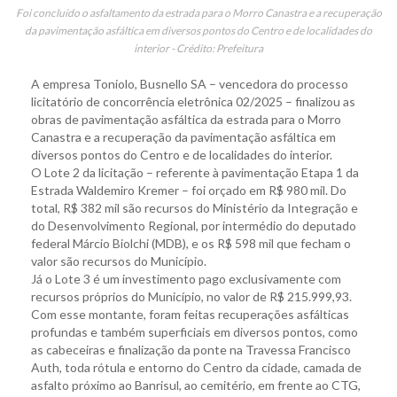
Foi concluído o asfaltamento da estrada para o Morro Canastra e a recuperação
da pavimentação asfáltica em diversos pontos do Centro e de localidades do
interior - Crédito: Prefeitura
A empresa Toniolo, Busnello SA – vencedora do processo
licitatório de concorrência eletrônica 02/2025 – finalizou as
obras de pavimentação asfáltica da estrada para o Morro
Canastra e a recuperação da pavimentação asfáltica em
diversos pontos do Centro e de localidades do interior.
O Lote 2 da licitação – referente à pavimentação Etapa 1 da
Estrada Waldemiro Kremer – foi orçado em R$ 980 mil. Do
total, R$ 382 mil são recursos do Ministério da Integração e
do Desenvolvimento Regional, por intermédio do deputado
federal Márcio Biolchi (MDB), e os R$ 598 mil que fecham o
valor são recursos do Município.
Já o Lote 3 é um investimento pago exclusivamente com
recursos próprios do Município, no valor de R$ 215.999,93.
Com esse montante, foram feitas recuperações asfálticas
profundas e também superficiais em diversos pontos, como
as cabeceiras e finalização da ponte na Travessa Francisco
Auth, toda rótula e entorno do Centro da cidade, camada de
asfalto próximo ao Banrisul, ao cemitério, em frente ao CTG,