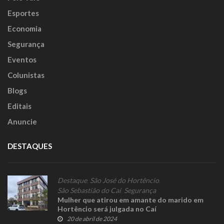
Esportes
Economia
Segurança
Eventos
Colunistas
Blogs
Editais
Anuncie
DESTAQUES
Destaque
,
São José do Hortêncio
,
São Sebastião do Caí
,
Segurança
Mulher que atirou em amante do marido em
Hortêncio será julgada no Caí
20 de abril de 2024