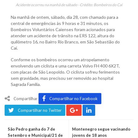
Acidente ocorreu na manhã de sábado - Crédito: Bombeiros do Caí
Na manhã de ontem, sábado, dia 28, com chamado para a
central de emergências às 9 horas e 31 minutos, os
Bombeiros Voluntários Caienses foram acionados para
atender um acidente de trânsito na ERS 122, altura do
quilômetro 16, no Bairro Rio Branco, em São Sebastião do
Caí.
Conforme os bombeiros ocorreu um atropelamento
envolvendo um ciclista e uma carreta Volvo FH 400 6X2T,
com placas de São Leopoldo. O ciclista sofreu ferimentos
sem gravidade, mas precisou ser removido ao hospital
Sagrada Família.
Compartilhar
Compartilhar no Facebook
Compartilhar no Twitter
São Pedro ganha do 7 de
Montenegro segue vacinando
Setembro e Municipal/21 de
jovens de 18 anos