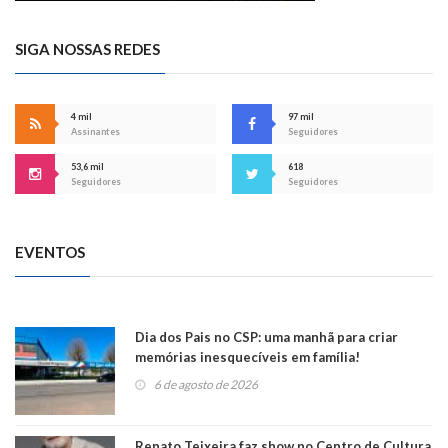
SIGA NOSSAS REDES
4 mil
97 mil
Assinantes
Seguidores
53,6 mil
618
Seguidores
Seguidores
EVENTOS
Dia dos Pais no CSP: uma manhã para criar
memórias inesquecíveis em família!
6 de agosto de 2026
Renato Teixeira faz show no Centro de Cultura