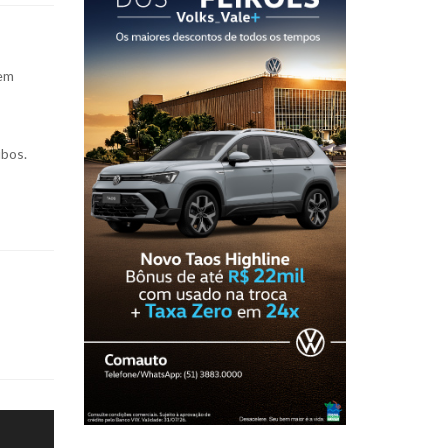
 em
ubos.