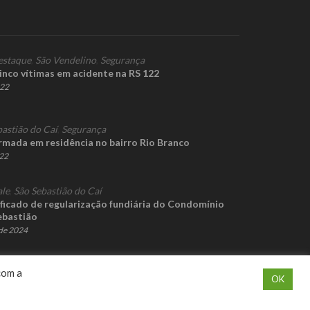
estaque
,
São Vendelino
,
Segurança
cinco vítimas em acidente na RS 122
022
bastião do Caí
,
Segurança
rmada em residência no bairro Rio Branco
022
ale
,
São Sebastião do Caí
ificado de regularização fundiária do Condomínio
ebastião
de 2024
com a
OK