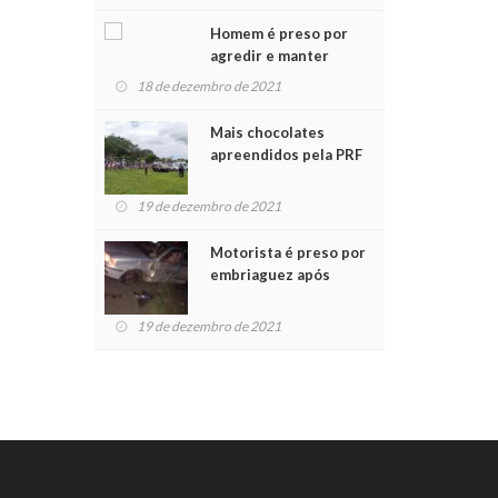
Chegada do Papai Noel
Homem é preso por
agredir e manter
mulher em cárcere
18 de dezembro de 2021
privado
Mais chocolates
apreendidos pela PRF
são entregues a
crianças no Natal
19 de dezembro de 2021
Solidário
Motorista é preso por
embriaguez após
acidente com dois
feridos
19 de dezembro de 2021