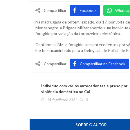
Compartilhar
Facebook
Whatsa
Na madrugada de ontem, sábado, dia 17, por volta de 
Montenegro, a Brigada Militar abordou um indivíduo 
foragido por violação da tornozeleira eletrônica.
Conforme a BM, o foragido tem antecedentes por vári
Ele foi encaminhado para a Delegacia de Polícia de 
Compartilhar
Compartilhar no Facebook
Indivíduo com vários antecedentes é preso por
violência doméstica no Caí
18 de julho de 2021
0
SOBRE O AUTOR