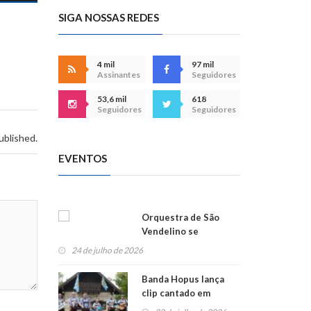
SIGA NOSSAS REDES
4 mil
97 mil
Assinantes
Seguidores
53,6 mil
618
Seguidores
Seguidores
ublished.
EVENTOS
Orquestra de São
Vendelino se
apresenta na
24 de julho de 2026
Alemanha
Banda Hopus lança
clip cantado em
alemão e inglês