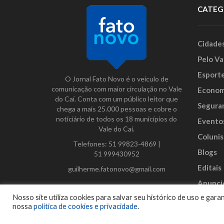
CATEG
Cidade
Pelo Va
Esport
O Jornal Fato Novo é o veículo de
comunicação com maior circulação no Vale
Econom
do Caí. Conta com um público leitor que
Segura
chega a mais 25.000 pessoas e cobre o
noticiário de todos os 18 municípios do
Evento
Vale do Caí.
Colunis
Telefones:
51 99823-4869
|
Blogs
51 999430952
Editais
guilherme.fatonovo@gmail.com
Anunci
Facebook
Instagram
Twitter
Nosso site utiliza cookies para salvar seu histórico de uso e ga
nossa
política de cookies e privacidade
.