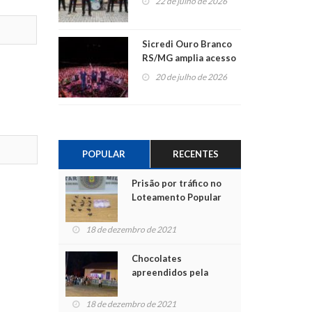
22 de julho de 2026
Sicredi Ouro Branco
RS/MG amplia acesso
ao show dos 45 anos
20 de julho de 2026
para mais associados
POPULAR
RECENTES
Prisão por tráfico no
Loteamento Popular
18 de dezembro de 2021
Chocolates
apreendidos pela
Polícia são entregues
para crianças na
18 de dezembro de 2021