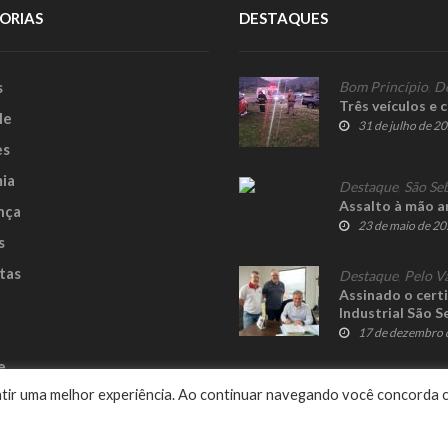
ORIAS
DESTAQUES
s
Bom Princípio
,
D
Três veículos e 
le
31 de julho de 2
es
ia
Destaque
,
São Se
Assalto à mão a
nça
23 de maio de 2
s
tas
Destaque
,
Pelo V
Assinado o cert
Industrial São S
17 de dezembro 
e
rantir uma melhor experiência. Ao continuar navegando você concorda 