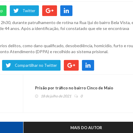
pp
Twitter
2h30, durante patrulhamento de rotina na Rua Ijuí do bairro Bela Vista,
de 44 anos. Após a identificação, foi constatado que ele se encontrava
os delitos, como dano qualificado, desobediência, homicídio, furto e ro
Pronto Atendimento (DPPA) e recolhido ao sistema prisional.
Compartilhar no Twitter
Prisão por tráfico no bairro Cinco de Maio
18 de julho de 2021
0
MAIS DO AUTOR