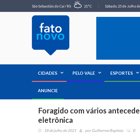
São Sebastião do Caí / RS
21°C
Sábado, 25 de Julho de
CIDADES
PELO VALE
ESPORTES
ANUNCIE
Foragido com vários anteceden
eletrônica
18 de julho de 2021
por
Guilherme Baptista
0