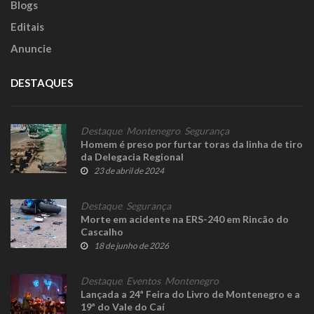
Blogs
Editais
Anuncie
DESTAQUES
Destaque
,
Montenegro
,
Segurança
Homem é preso por furtar toras da linha de tiro
da Delegacia Regional
23 de abril de 2024
Destaque
,
Segurança
Morte em acidente na ERS-240 em Rincão do
Cascalho
18 de junho de 2026
Destaque
,
Eventos
,
Montenegro
Lançada a 24ª Feira do Livro de Montenegro e a
19ª do Vale do Caí