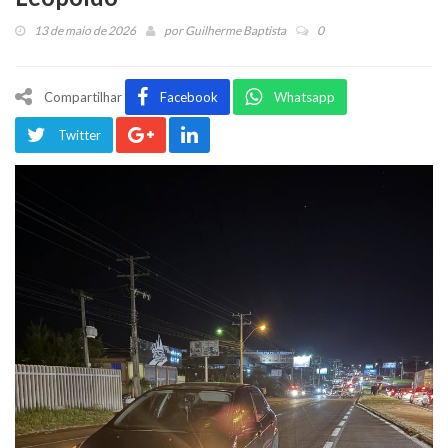
13 de maio de 2026
por
Guilherme Baptista
0
Compartilhar
Facebook
Whatsapp
Twitter