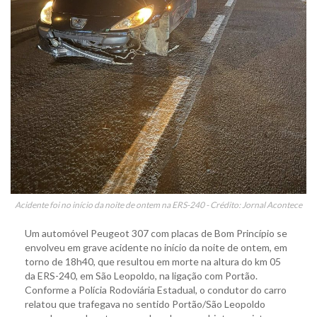
Acidente foi no início da noite de ontem na ERS-240 - Crédito: Jornal Acontece
Um automóvel Peugeot 307 com placas de Bom Princípio se
envolveu em grave acidente no início da noite de ontem, em
torno de 18h40, que resultou em morte na altura do km 05
da ERS-240, em São Leopoldo, na ligação com Portão.
Conforme a Polícia Rodoviária Estadual, o condutor do carro
relatou que trafegava no sentido Portão/São Leopoldo