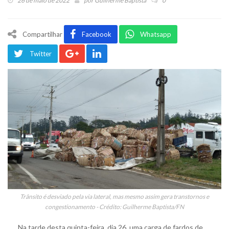
26 de maio de 2022
por
Guilherme Baptista
0
Compartilhar
Facebook
Whatsapp
Twitter
Trânsito é desviado pela via lateral, mas mesmo assim gera transtornos e
congestionamento - Crédito: Guilherme Baptista/FN
Na tarde desta quinta-feira, dia 26, uma carga de fardos de