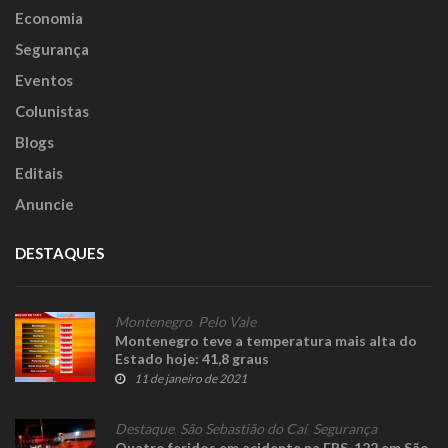
Economia
Segurança
Eventos
Colunistas
Blogs
Editais
Anuncie
DESTAQUES
Montenegro
,
Pelo Vale
Montenegro teve a temperatura mais alta do
Estado hoje: 41,8 graus
11 de janeiro de 2021
Destaque
,
São Sebastião do Caí
,
Segurança
Quatro feridos em acidente na ERS-122 em São