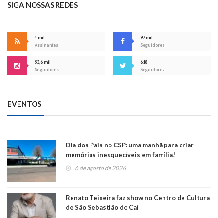
SIGA NOSSAS REDES
4 mil
97 mil
Assinantes
Seguidores
53,6 mil
618
Seguidores
Seguidores
EVENTOS
Dia dos Pais no CSP: uma manhã para criar
memórias inesquecíveis em família!
6 de agosto de 2026
Renato Teixeira faz show no Centro de Cultura
de São Sebastião do Caí