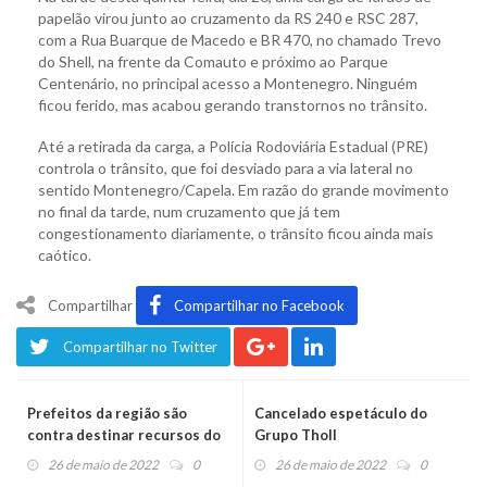
papelão virou junto ao cruzamento da RS 240 e RSC 287,
com a Rua Buarque de Macedo e BR 470, no chamado Trevo
do Shell, na frente da Comauto e próximo ao Parque
Centenário, no principal acesso a Montenegro. Ninguém
ficou ferido, mas acabou gerando transtornos no trânsito.
Até a retirada da carga, a Polícia Rodoviária Estadual (PRE)
controla o trânsito, que foi desviado para a via lateral no
sentido Montenegro/Capela. Em razão do grande movimento
no final da tarde, num cruzamento que já tem
congestionamento diariamente, o trânsito ficou ainda mais
caótico.
Compartilhar
Compartilhar no Facebook
Compartilhar no Twitter
Prefeitos da região são
Cancelado espetáculo do
contra destinar recursos do
Grupo Tholl
Estado para rodovias federais
26 de maio de 2022
0
26 de maio de 2022
0