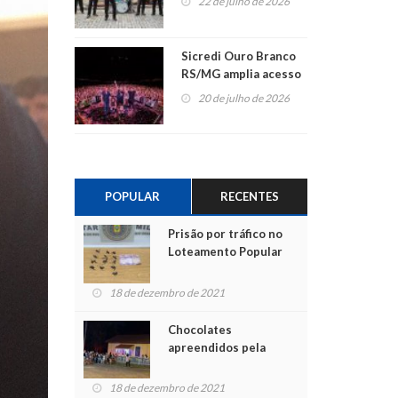
22 de julho de 2026
Sicredi Ouro Branco
RS/MG amplia acesso
ao show dos 45 anos
20 de julho de 2026
para mais associados
POPULAR
RECENTES
Prisão por tráfico no
Loteamento Popular
18 de dezembro de 2021
Chocolates
apreendidos pela
Polícia são entregues
para crianças na
18 de dezembro de 2021