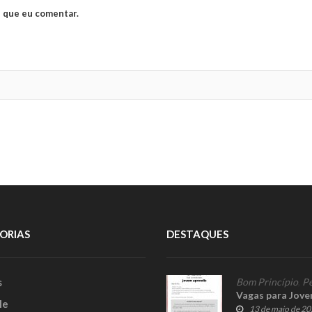
 que eu comentar.
ORIAS
DESTAQUES
s
Bom Princípio
,
Pe
Vagas para Jove
le
13 de maio de 2