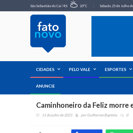
São Sebastião do Caí / RS
23°C
Sábado, 25 de Julho de
CIDADES
PELO VALE
ESPORTES
ANUNCIE
Caminhoneiro da Feliz morre 
11 de julho de 2021
por
Guilherme Baptista
0