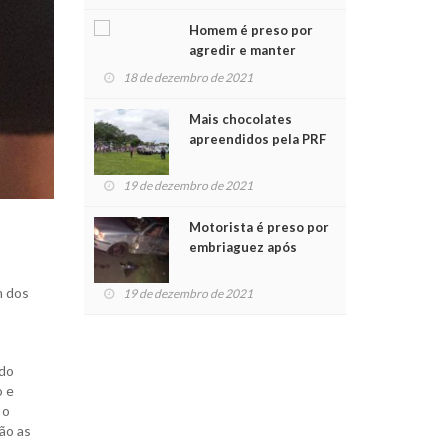
Chegada do Papai Noel
Homem é preso por
agredir e manter
mulher em cárcere
18 de dezembro de 2021
privado
Mais chocolates
apreendidos pela PRF
são entregues a
crianças no Natal
19 de dezembro de 2021
Solidário
Motorista é preso por
embriaguez após
acidente com dois
feridos
m dos
19 de dezembro de 2021
 do
o e
 o
são as