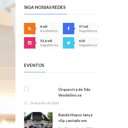
SIGA NOSSAS REDES
4 mil
97 mil
Assinantes
Seguidores
53,6 mil
618
Seguidores
Seguidores
EVENTOS
Orquestra de São
Vendelino se
apresenta na
24 de julho de 2026
Alemanha
Banda Hopus lança
clip cantado em
alemão e inglês