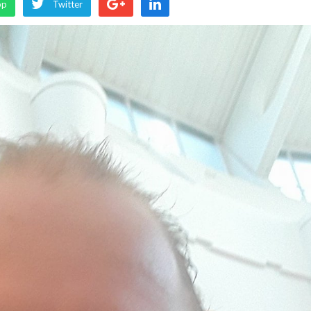
pp
Twitter