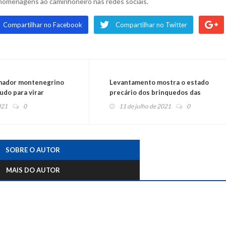
omenagens ao caminhoneiro nas redes sociais.
Compartilhar no Facebook
Compartilhar no Twitter
omador montenegrino
Levantamento mostra o estado
udo para virar
precário dos brinquedos das
avalos”
pracinhas do Caí
021
0
11 de julho de 2021
0
SOBRE O AUTOR
MAIS DO AUTOR