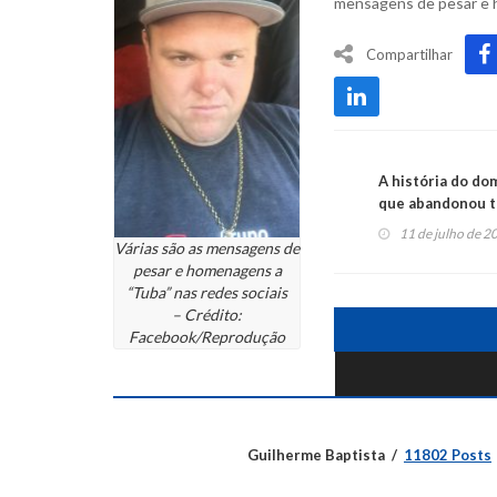
mensagens de pesar e h
Compartilhar
A história do d
que abandonou t
“encantador de c
11 de julho de 2
Várias são as mensagens de
pesar e homenagens a
“Tuba” nas redes sociais
– Crédito:
Facebook/Reprodução
Guilherme Baptista
11802 Posts