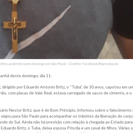
 sofreu acidente neste domingo em São Paulo - Crédito: Facebook/Reprodução
anhã deste domingo, dia 11.
dirigido por Eduardo Antonio Britz, o “Tuba”, de 30 anos, capotou em u
ão, com placas de Vale Real, estava carregado de sacos de cimento, e o
ário Nestor Britz, que é de Bom Princípio, informou sobre o falecimento
 viajou para São Paulo para acompanhar os trâmites da liberação do corp
ande do Sul. Ainda não há previsão com relação à chegada ao Estado para
Eduardo Britz, o Tuba, deixa esposa Priscila e um casal de filhos. Várias 