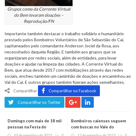
Grupos como da Corrente Virtual
do Bem levaram doações –
Reprodução/FN
Importante também destacar o trabalho solidário e humanitário
prestado pelos Bombeiros Voluntários de São Sebastião do Caí,
capitaneados pelo comandante Anderson Jociel da Rosa, aos
necessitados daquela Região. E também aos grupos que se
organizaram por redes sociais, além de entidades, para levar
doações e ajudar na limpeza das cidades. A Corrente Virtual do
Bem, que atua desde 2017 com mobilizações através das redes
sociais, encheu também um caminhão de doações e encaminhou ao
Val do Caí. E outros grupos também fizeram ações semelhantes.
Compartilhar
Compartilhar no Facebook
Compartilhar no Twitter
Domingo com mais de 18 mil
Bombeiros caienses seguem
pessoas na Festa do
com buscas no Vale do
Moranguinho
Taquari
10 de setembro de 2023
0
12 de setembro de 2023
0