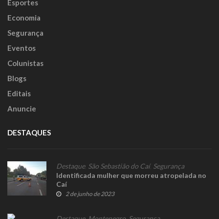
Esportes
Economia
Segurança
Eventos
Colunistas
Blogs
Editais
Anuncie
DESTAQUES
Destaque
,
São Sebastião do Caí
,
Segurança
Identificada mulher que morreu atropelada no
Caí
2 de junho de 2023
Destaque
,
Montenegro
,
Segurança