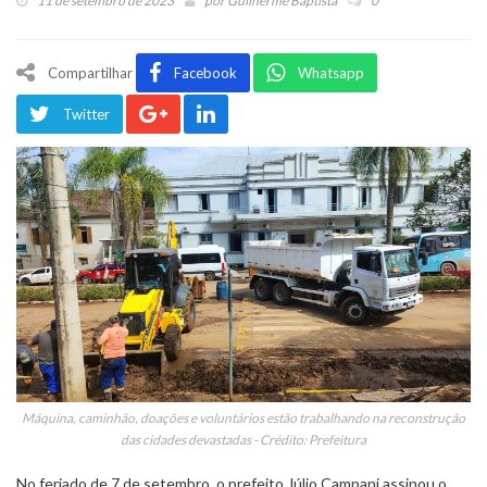
11 de setembro de 2023
por
Guilherme Baptista
0
Compartilhar
Facebook
Whatsapp
Twitter
Máquina, caminhão, doações e voluntários estão trabalhando na reconstrução
das cidades devastadas - Crédito: Prefeitura
No feriado de 7 de setembro, o prefeito Júlio Campani assinou o