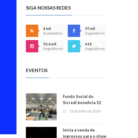
SIGA NOSSAS REDES
4 mil
97 mil
Assinantes
Seguidores
53,6 mil
618
Seguidores
Seguidores
EVENTOS
Fundo Social do
Sicredi beneficia 32
projetos em
15 de julho de 2026
Montenegro
Inicia a venda de
ingressos para o show