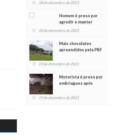
para crianças na
18 de dezembro de 2021
Chegada do Papai Noel
Homem é preso por
agredir e manter
mulher em cárcere
18 de dezembro de 2021
privado
Mais chocolates
apreendidos pela PRF
são entregues a
crianças no Natal
19 de dezembro de 2021
Solidário
Motorista é preso por
embriaguez após
acidente com dois
feridos
19 de dezembro de 2021