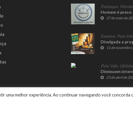
s
Destaque
,
Monte
Homem é preso a
le
27 de maio de 2
es
ia
Eventos
,
Pelo Val
Divulgada a pro
nça
11 de novembro 
s
tas
Pelo Vale
,
Utilida
Diminuem intern
23 de abril de 20
e
rantir uma melhor experiência. Ao continuar navegando você concorda 
Delalibera
© 2023 Fato Novo - Todos os direitos reservados. Desenvolvido por
.