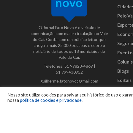
Cidade
Pelo Va
Esport
O Jornal Fato Novo é o veículo de
comunicação com maior circulação no Vale
Econom
do Caí. Conta com um público leitor que
Segura
chega a mais 25.000 pessoas e cobre o
noticiário de todos os 18 municípios do
Evento
Vale do Caí.
Colunis
Telefones:
51 99823-4869
|
Blogs
51 999430952
Editais
guilherme.fatonovo@gmail.com
Anunci
Facebook
Instagram
Twitter
Nosso site utiliza cookies para salvar seu histórico de uso e ga
nossa
política de cookies e privacidade
.