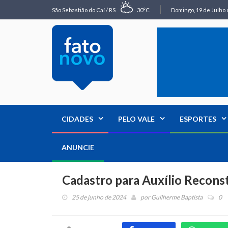
São Sebastião do Caí / RS
30°C
Domingo, 19 de Julho 
CIDADES
PELO VALE
ESPORTES
ANUNCIE
Cadastro para Auxílio Reconst
25 de junho de 2024
por
Guilherme Baptista
0