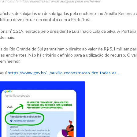
ra incluir famílias residentes em áreas atingidas pelas enchentes
s gaúchas desalojadas ou desabrigadas pela enchente no Auxílio Reconst
bilitou deve entrar em contato com a Prefeitura.
ia nº 1.219, editada pelo presidente Luiz Inácio Lula da Silva. A Portaria 
 de maio.
 do Rio Grande do Sul garantiram o direito ao valor de R$ 5,1 mil, em par
s enchentes. Não há critério definido para a utilização do recurso. O val
rem melhor.
aqui
https://www.gov.br/…/auxilio-reconstrucao-tire-todas-as…
.