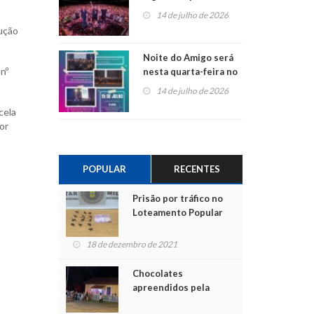
do Jota Quest nos 45
14 de julho de 2026
anos da Sicredi Ouro
rução
Branco RS/MG
Noite do Amigo será
nº
nesta quarta-feira no
Centro de Cultura de
14 de julho de 2026
São Sebastião do Caí
cela
or
POPULAR
RECENTES
Prisão por tráfico no
Loteamento Popular
18 de dezembro de 2021
Chocolates
apreendidos pela
Polícia são entregues