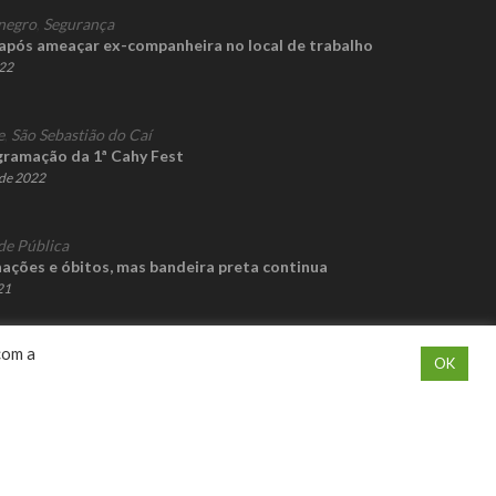
negro
,
Segurança
pós ameaçar ex-companheira no local de trabalho
022
e
,
São Sebastião do Caí
gramação da 1ª Cahy Fest
de 2022
de Pública
ações e óbitos, mas bandeira preta continua
21
com a
OK