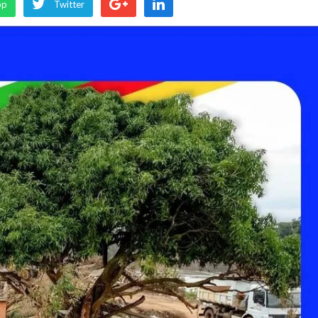
pp
Twitter