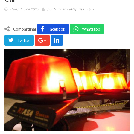
8 de julho de 2025
por
Guilherme Baptista
0
Compartilhar
Facebook
Whatsapp
Twitter