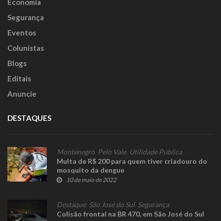
Economia
Segurança
Eventos
Colunistas
Blogs
Editais
Anuncie
DESTAQUES
Montenegro
,
Pelo Vale
,
Utilidade Pública
Multa de R$ 200 para quem tiver criadouro do
mosquito da dengue
10 de maio de 2022
Destaque
,
São José do Sul
,
Segurança
Colisão frontal na BR 470, em São José do Sul