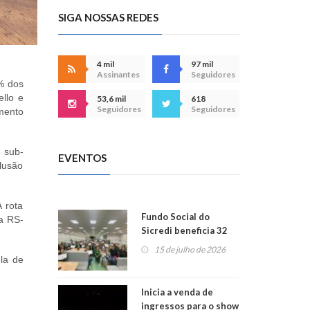
SIGA NOSSAS REDES
4 mil
97 mil
Assinantes
Seguidores
% dos
llo e
53,6 mil
618
Seguidores
Seguidores
mento
 sub-
EVENTOS
lusão
 rota
Fundo Social do
a RS-
Sicredi beneficia 32
projetos em
15 de julho de 2026
Montenegro
la de
Inicia a venda de
ingressos para o show