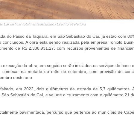
 Caí vai ficar totalmente asfaltado - Crédito: Prefeitura
ada do Passo da Taquara, em São Sebastião do Caí, já estão com 80
 concluídos. A obra está sendo realizada pela empresa Toniolo Busne
estimento de R$ 2.338.931,27, com recursos provenientes de financia
execução da obra, em seguida serão iniciados os serviços de base e
e começar na metade do mês de setembro, com previsão de conc
etembro deste ano.
faltado, em 2022, dois quilômetros da estrada de 5,7 quilômetros. A
 São Sebastião do Caí, e vai até o cruzamento com o quilômetro 21 d
 totalmente pavimentada, percurso que pertence ao município de Cape