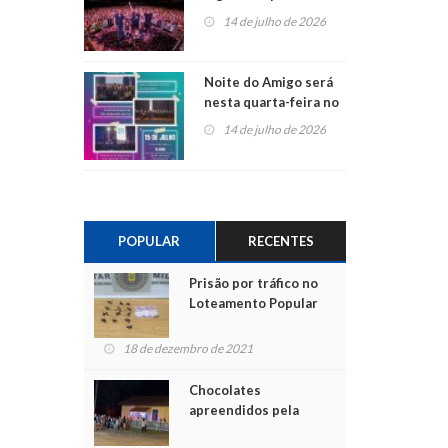
do Jota Quest nos 45
14 de julho de 2026
anos da Sicredi Ouro
Branco RS/MG
Noite do Amigo será
nesta quarta-feira no
Centro de Cultura de
14 de julho de 2026
São Sebastião do Caí
POPULAR
RECENTES
Prisão por tráfico no
Loteamento Popular
18 de dezembro de 2021
Chocolates
apreendidos pela
Polícia são entregues