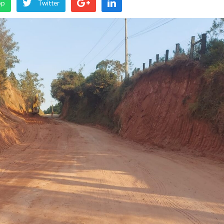
pp
Twitter