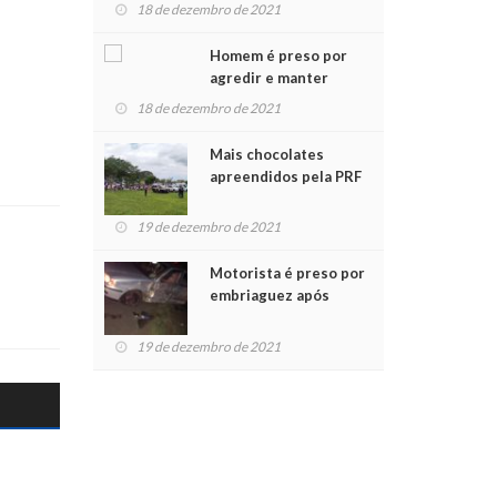
para crianças na
18 de dezembro de 2021
Chegada do Papai Noel
Homem é preso por
agredir e manter
mulher em cárcere
18 de dezembro de 2021
privado
Mais chocolates
apreendidos pela PRF
são entregues a
crianças no Natal
19 de dezembro de 2021
Solidário
Motorista é preso por
embriaguez após
acidente com dois
feridos
19 de dezembro de 2021