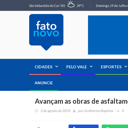
São Sebastião do Caí / RS
29°C
Domingo, 19 de Julho 
CIDADES
PELO VALE
ESPORTES
ANUNCIE
Avançam as obras de asfaltam
2 de agosto de 2024
por
Guilherme Baptista
0