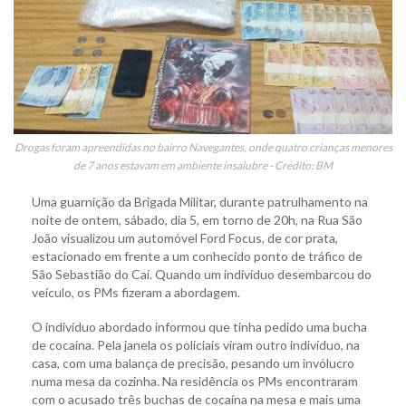
Drogas foram apreendidas no bairro Navegantes, onde quatro crianças menores
de 7 anos estavam em ambiente insalubre - Crédito: BM
Uma guarnição da Brigada Militar, durante patrulhamento na
noite de ontem, sábado, dia 5, em torno de 20h, na Rua São
João visualizou um automóvel Ford Focus, de cor prata,
estacionado em frente a um conhecido ponto de tráfico de
São Sebastião do Caí. Quando um indivíduo desembarcou do
veículo, os PMs fizeram a abordagem.
O indivíduo abordado informou que tinha pedido uma bucha
de cocaína. Pela janela os policiais viram outro indivíduo, na
casa, com uma balança de precisão, pesando um invólucro
numa mesa da cozinha. Na residência os PMs encontraram
com o acusado três buchas de cocaína na mesa e mais uma