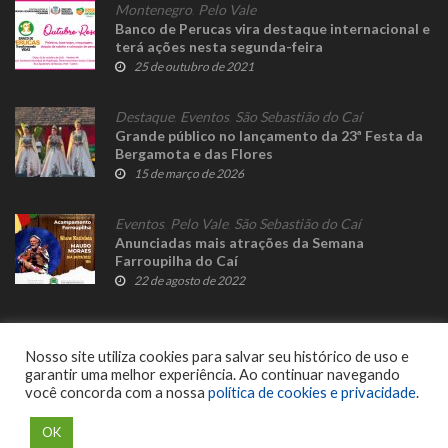
Montenegro
,
Pelo Vale
Banco de Perucas vira destaque internacional e
terá ações nesta segunda-feira
25 de outubro de 2021
Destaque
,
Eventos
,
São Sebastião do Caí
Grande público no lançamento da 23ª Festa da
Bergamota e das Flores
15 de março de 2026
Eventos
,
Pelo Vale
,
São Sebastião do Caí
Anunciadas mais atrações da Semana
Farroupilha do Caí
22 de agosto de 2022
Nosso site utiliza cookies para salvar seu histórico de uso e
garantir uma melhor experiência. Ao continuar navegando
você concorda com a nossa
política de cookies e privacidade
.
© 2023 Fato Novo - Todos os direitos reservados. Desenvolvido por
Delalibera
.
OK