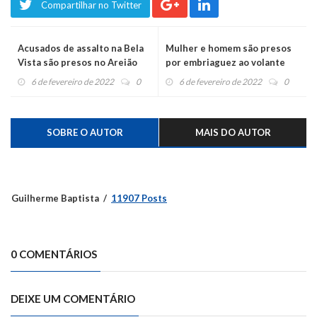
Compartilhar no Twitter
Acusados de assalto na Bela
Mulher e homem são presos
Vista são presos no Areião
por embriaguez ao volante
com pistola e carro furtado
6 de fevereiro de 2022
0
6 de fevereiro de 2022
0
SOBRE O AUTOR
MAIS DO AUTOR
Guilherme Baptista
11907 Posts
0 COMENTÁRIOS
DEIXE UM COMENTÁRIO