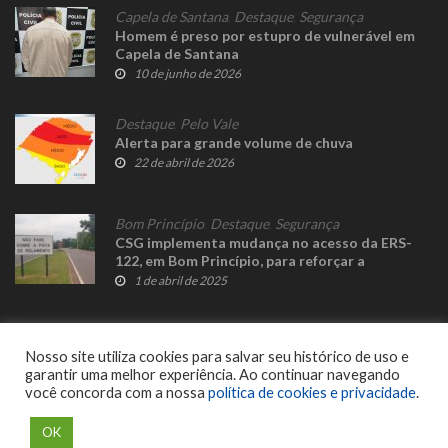
Capela de Santana
,
Destaque
,
Segurança
Homem é preso por estupro de vulnerável em
Capela de Santana
10 de junho de 2026
Destaque
,
Pelo Vale
Alerta para grande volume de chuva
22 de abril de 2026
Bom Princípio
,
Destaque
,
Segurança
CSG implementa mudança no acesso da ERS-
122, em Bom Princípio, para reforçar a
segurança viária
1 de abril de 2025
Nosso site utiliza cookies para salvar seu histórico de uso e
garantir uma melhor experiência. Ao continuar navegando
você concorda com a nossa
política de cookies e privacidade
.
© 2023 Fato Novo - Todos os direitos reservados. Desenvolvido por
Delalibera
.
OK