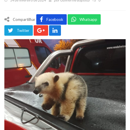
14 de fevereiro de 2024
por
Guilherme Baptista
0
Compartilhar
Facebook
Whatsapp
Twitter