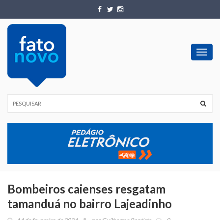
Toggl
navig
Bombeiros caienses resgatam
tamanduá no bairro Lajeadinho