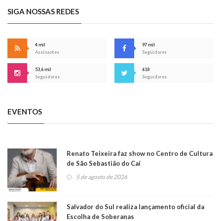
SIGA NOSSAS REDES
4 mil
97 mil
Assinantes
Seguidores
53,6 mil
618
Seguidores
Seguidores
EVENTOS
Renato Teixeira faz show no Centro de Cultura
de São Sebastião do Caí
5 de agosto de 2026
Salvador do Sul realiza lançamento oficial da
Escolha de Soberanas