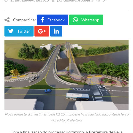
15 de dezembro de 2023
por
Guilherme Baptista
0
Compartilhar
Facebook
Whatsapp
Twitter
Nova ponte terá investimento de R$ 15 milhões e ficará ao lado da ponte de ferro
- Crédito: Prefeitura
Com a finalização do processo licitatório, a Prefeitura de Feliz