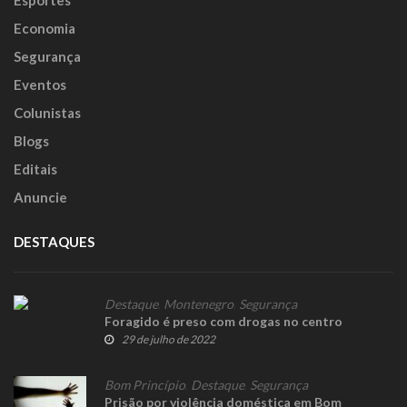
Economia
Segurança
Eventos
Colunistas
Blogs
Editais
Anuncie
DESTAQUES
Destaque
,
Montenegro
,
Segurança
Foragido é preso com drogas no centro
29 de julho de 2022
Bom Princípio
,
Destaque
,
Segurança
Prisão por violência doméstica em Bom