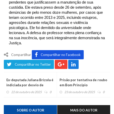
pendentes que justificassem a manutenção de sua
custódia. Ele estava preso desde 26 de setembro, após
denúncias de pelo menos doze mulheres, por casos que
teriam ocorrido entre 2013 e 2025, incluindo estupros,
agressões durante relações sexuais e violência
psicológica. Ele foi demitido da universidade onde
lecionava. A defesa do professor reitera plena confiança
na sua inocência, que será integralmente demonstrada na
Justiça.
Compartilhar
Compartilhar no Facebook
Compartilhar no Twitter
Ex-deputada Juliana Brizola é
Prisão por tentativa de roubo
indiciada por desvio de
em Bom Princípio
dinheiro da avó
22 de outubro de 2025
0
23 de outubro de 2025
0
SOBRE O AUTOR
MAIS DO AUTOR