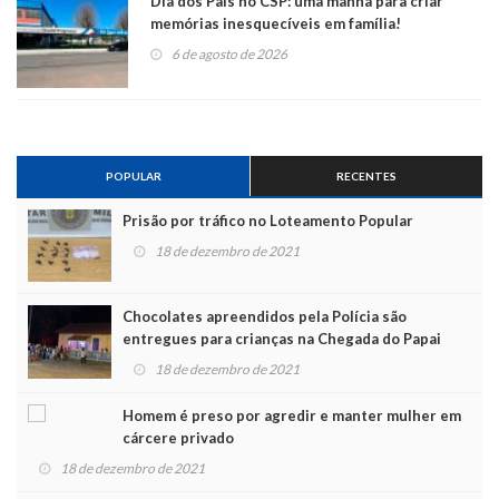
Dia dos Pais no CSP: uma manhã para criar
memórias inesquecíveis em família!
6 de agosto de 2026
POPULAR
RECENTES
Prisão por tráfico no Loteamento Popular
18 de dezembro de 2021
Chocolates apreendidos pela Polícia são
entregues para crianças na Chegada do Papai
Noel
18 de dezembro de 2021
Homem é preso por agredir e manter mulher em
cárcere privado
18 de dezembro de 2021