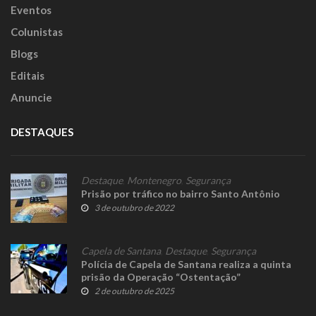
Eventos
Colunistas
Blogs
Editais
Anuncie
DESTAQUES
Destaque
,
Montenegro
,
Segurança
Prisão por tráfico no bairro Santo Antônio
3 de outubro de 2022
Capela de Santana
,
Destaque
,
Segurança
Polícia de Capela de Santana realiza a quinta
prisão da Operação “Ostentação”
2 de outubro de 2025