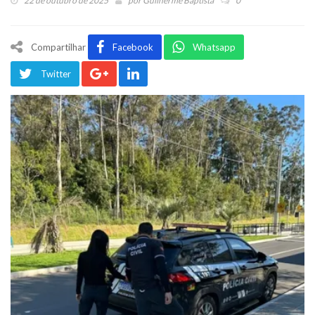
22 de outubro de 2025
por
Guilherme Baptista
0
Compartilhar
Facebook
Whatsapp
Twitter