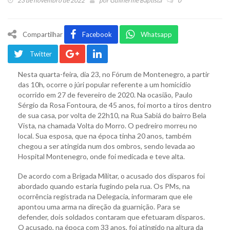
23 de novembro de 2022
por
Guilherme Baptista
0
Compartilhar
Facebook
Whatsapp
Twitter
Nesta quarta-feira, dia 23, no Fórum de Montenegro, a partir
das 10h, ocorre o júri popular referente a um homicídio
ocorrido em 27 de fevereiro de 2020. Na ocasião, Paulo
Sérgio da Rosa Fontoura, de 45 anos, foi morto a tiros dentro
de sua casa, por volta de 22h10, na Rua Sabiá do bairro Bela
Vista, na chamada Volta do Morro. O pedreiro morreu no
local. Sua esposa, que na época tinha 20 anos, também
chegou a ser atingida num dos ombros, sendo levada ao
Hospital Montenegro, onde foi medicada e teve alta.
De acordo com a Brigada Militar, o acusado dos disparos foi
abordado quando estaria fugindo pela rua. Os PMs, na
ocorrência registrada na Delegacia, informaram que ele
apontou uma arma na direção da guarnição. Para se
defender, dois soldados contaram que efetuaram disparos.
O acusado, na época com 33 anos, foi atingido na altura da