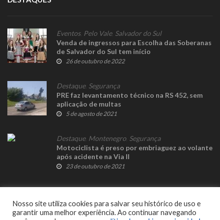
Eventos
,
Pelo Vale
,
Salvador do Sul
Venda de ingressos para Escolha das Soberanas
de Salvador do Sul tem início
26 de outubro de 2022
Destaque
,
Segurança
PRE faz levantamento técnico na RS 452, sem
aplicação de multas
5 de agosto de 2021
Destaque
,
Montenegro
,
Segurança
Motociclista é preso por embriaguez ao volante
após acidente na Via II
23 de outubro de 2021
Nosso site utiliza cookies para salvar seu histórico de uso e
garantir uma melhor experiência. Ao continuar navegando