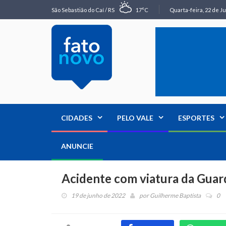
São Sebastião do Caí / RS
17°C
Quarta-feira, 22 de Ju
CIDADES
PELO VALE
ESPORTES
ANUNCIE
Acidente com viatura da Guard
19 de junho de 2022
por
Guilherme Baptista
0