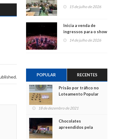
projetos em
15 de julho de 2026
Montenegro
Inicia a venda de
ingressos para o show
do Jota Quest nos 45
14 de julho de 2026
anos da Sicredi Ouro
Branco RS/MG
POPULAR
RECENTES
ublished.
Prisão por tráfico no
Loteamento Popular
18 de dezembro de 2021
Chocolates
apreendidos pela
Polícia são entregues