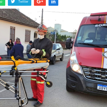
pp
Twitter