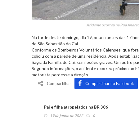
Acidente ocorreu na Rua Andrad
Na tarde deste domingo, dia 19, pouco antes das 17 ho
de São Sebastião do Caí.
Conforme os Bombeiros Voluntários Caienses, que fora
colidiu com a parede de uma residência. Após estabiliz
Sagrada Família, do Caí, sem lesões graves. Um outro pas
Segundo informações, o acidente ocorreu próximo ao Fóru
motorista perdesse a direção.
Compartilhar
Compartilhar no Facebook
Pai e filha atropelados na BR 386
19 de junho de 2022
0