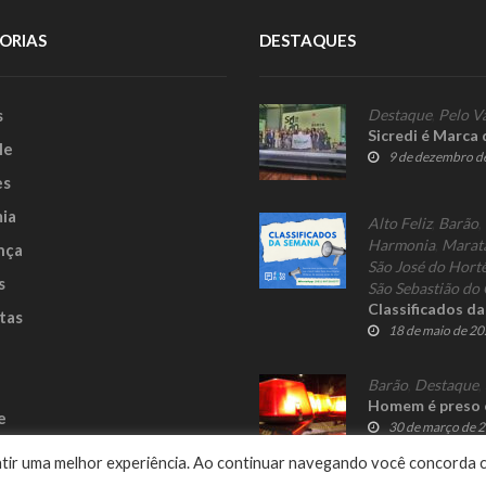
ORIAS
DESTAQUES
s
Destaque
,
Pelo V
Sicredi é Marca
le
9 de dezembro d
es
ia
Alto Feliz
,
Barão
,
Harmonia
,
Marat
nça
São José do Hort
s
São Sebastião do 
Classificados d
tas
18 de maio de 2
Barão
,
Destaque
,
Homem é preso 
e
30 de março de 
rantir uma melhor experiência. Ao continuar navegando você concorda 