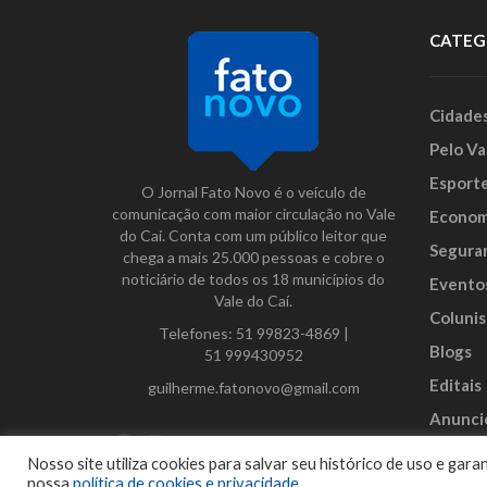
CATEG
Cidade
Pelo Va
Esport
O Jornal Fato Novo é o veículo de
comunicação com maior circulação no Vale
Econom
do Caí. Conta com um público leitor que
Segura
chega a mais 25.000 pessoas e cobre o
noticiário de todos os 18 municípios do
Evento
Vale do Caí.
Colunis
Telefones:
51 99823-4869
|
Blogs
51 999430952
Editais
guilherme.fatonovo@gmail.com
Anunci
Facebook
Instagram
Twitter
Nosso site utiliza cookies para salvar seu histórico de uso e ga
nossa
política de cookies e privacidade
.