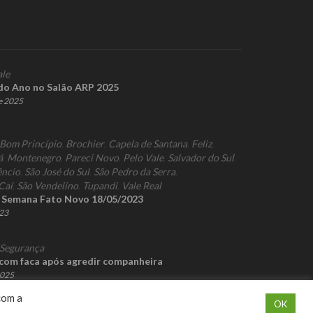
ale
 do Ano no Salão ARP 2025
e 2025
Bom Princípio
,
Brochier
,
Capela de Santana
,
Feliz
,
á
,
Montenegro
,
Pareci Novo
,
Pelo Vale
,
Salvador do Sul
,
êncio
,
São José do Sul
,
São Pedro da Serra
,
Caí
,
São Vendelino
,
Tupandi
,
Vale Real
a Semana Fato Novo 18/05/2023
023
Segurança
com faca após agredir companheira
2025
com a
OK