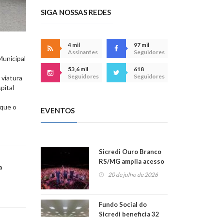
SIGA NOSSAS REDES
4 mil
97 mil
Assinantes
Seguidores
Municipal
53,6 mil
618
Seguidores
Seguidores
 viatura
pital
 que o
EVENTOS
Sicredi Ouro Branco
RS/MG amplia acesso
a
ao show dos 45 anos
20 de julho de 2026
para mais associados
Fundo Social do
Sicredi beneficia 32