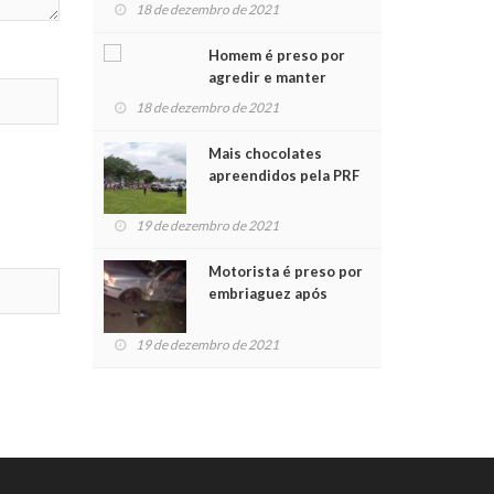
para crianças na
18 de dezembro de 2021
Chegada do Papai Noel
Homem é preso por
agredir e manter
mulher em cárcere
18 de dezembro de 2021
privado
Mais chocolates
apreendidos pela PRF
são entregues a
crianças no Natal
19 de dezembro de 2021
Solidário
Motorista é preso por
embriaguez após
acidente com dois
feridos
19 de dezembro de 2021