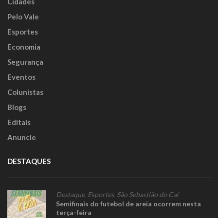
Cidades
Pelo Vale
Esportes
Economia
Segurança
Eventos
Colunistas
Blogs
Editais
Anuncie
DESTAQUES
Destaque
,
Esportes
,
São Sebastião do Caí
Semifinais do futebol de areia ocorrem nesta
terça-feira