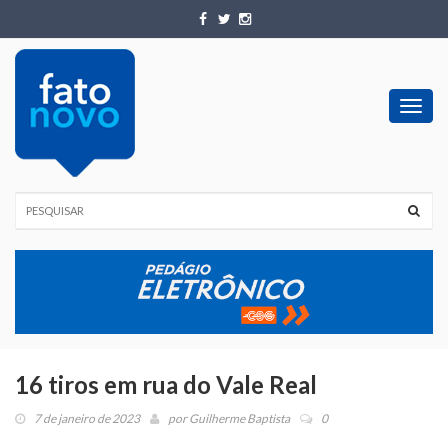
Toggl
navig
16 tiros em rua do Vale Real
7 de janeiro de 2023
por
Guilherme Baptista
0