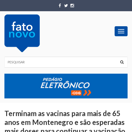
Toggl
navig
Terminam as vacinas para mais de 65
anos em Montenegro e são esperadas
mais doses para continuar a vacinação