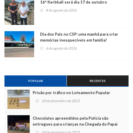
16° Kerbball será dia 17 de outubro
8 de agosto de 2026
Dia dos Pais no CSP: uma manhã para criar
memórias inesquecíveis em família!
6 de agosto de 2026
POPULAR
RECENTES
Prisão por tráfico no Loteamento Popular
18 de dezembro de 2021
Chocolates apreendidos pela Polícia são
entregues para crianças na Chegada do Papai
Noel
18 de dezembro de 2021