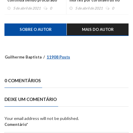
continua sendo procurado
mortes por coronavírus no
feriadão
5 de abril de 2021
0
5 de abril de 2021
0
SOBRE O AUTOR
MAIS DO AUTOR
Guilherme Baptista
11908 Posts
0 COMENTÁRIOS
DEIXE UM COMENTÁRIO
Your email address will not be published.
Comentário*