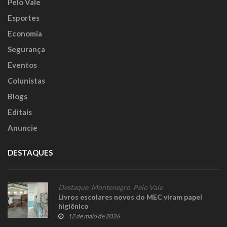
Pelo Vale
Esportes
Economia
Segurança
Eventos
Colunistas
Blogs
Editais
Anuncie
DESTAQUES
Destaque
,
Montenegro
,
Pelo Vale
Livros escolares novos do MEC viram papel
higiênico
12 de maio de 2026