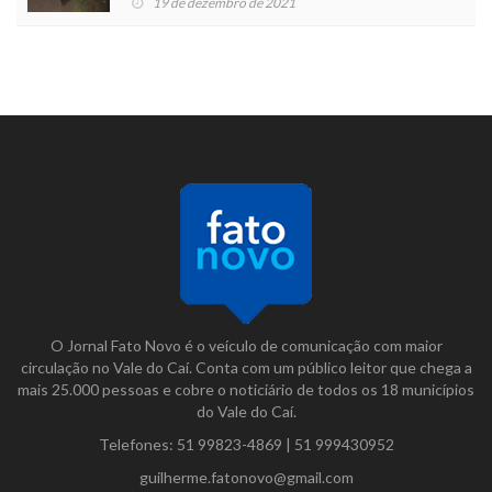
19 de dezembro de 2021
O Jornal Fato Novo é o veículo de comunicação com maior
circulação no Vale do Caí. Conta com um público leitor que chega a
mais 25.000 pessoas e cobre o noticiário de todos os 18 municípios
do Vale do Caí.
Telefones:
51 99823-4869
|
51 999430952
guilherme.fatonovo@gmail.com