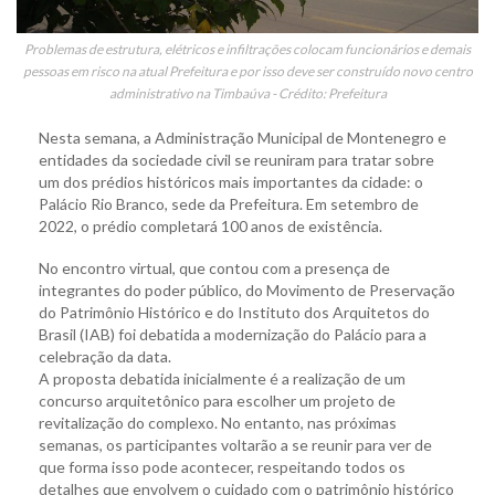
Problemas de estrutura, elétricos e infiltrações colocam funcionários e demais
pessoas em risco na atual Prefeitura e por isso deve ser construído novo centro
administrativo na Timbaúva - Crédito: Prefeitura
Nesta semana, a Administração Municipal de Montenegro e
entidades da sociedade civil se reuniram para tratar sobre
um dos prédios históricos mais importantes da cidade: o
Palácio Rio Branco, sede da Prefeitura. Em setembro de
2022, o prédio completará 100 anos de existência.
No encontro virtual, que contou com a presença de
integrantes do poder público, do Movimento de Preservação
do Patrimônio Histórico e do Instituto dos Arquitetos do
Brasil (IAB) foi debatida a modernização do Palácio para a
celebração da data.
A proposta debatida inicialmente é a realização de um
concurso arquitetônico para escolher um projeto de
revitalização do complexo. No entanto, nas próximas
semanas, os participantes voltarão a se reunir para ver de
que forma isso pode acontecer, respeitando todos os
detalhes que envolvem o cuidado com o patrimônio histórico