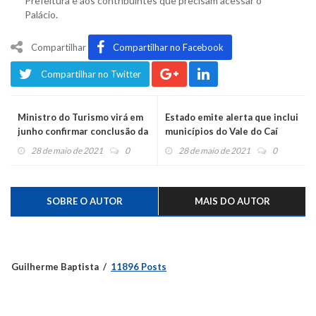
Prefeitura e aos contribuintes que precisam acessar o
Palácio.
Compartilhar
Compartilhar no Facebook
Compartilhar no Twitter
Ministro do Turismo virá em
Estado emite alerta que inclui
junho confirmar conclusão da
municípios do Vale do Caí
Transcitrus
28 de maio de 2021
0
28 de maio de 2021
0
SOBRE O AUTOR
MAIS DO AUTOR
Guilherme Baptista
11896 Posts