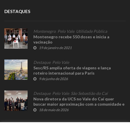
DESTAQUES
Montenegro
,
Pelo Vale
,
Utilidade Pública
Montenegro recebe 550 doses e inicia a
vacinação
19 de janeiro de 2021
Destaque
,
Pelo Vale
Sesc/RS amplia oferta de viagens e lança
roteiro internacional para Paris
9 de junho de 2026
Destaque
,
Pelo Vale
,
São Sebastião do Caí
Nova diretora da UCS no Vale do Caí quer
buscar maior aproximação com a comunidade e
impulsionar o desenvolvimento da região
18 de maio de 2026