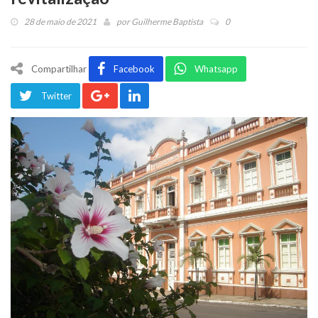
28 de maio de 2021
por
Guilherme Baptista
0
Compartilhar
Facebook
Whatsapp
Twitter