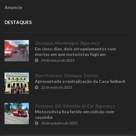
Anuncie
DESTAQUES
Destaque
,
Montenegro
,
Segurança
Em cinco dias, dois atropelamentos com
mortes em que motoristas fugiram
24 de março de 2023
Bom Princípio
,
Destaque
,
Eventos
Apresentada a revitalização da Casa Selbach
22 de maio de 2023
Destaque
,
São Sebastião do Caí
,
Segurança
Motociclista fica ferido em colisão com
caçamba
10 de outubro de 2023