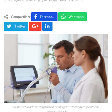
15 de junho de 2022
por
Guilherme Baptista
0
Compartilhar
Facebook
Whatsapp
Twitter
Exame é utilizado no diagnóstico de alergias e doenças respiratórias -
Reprodução/FN