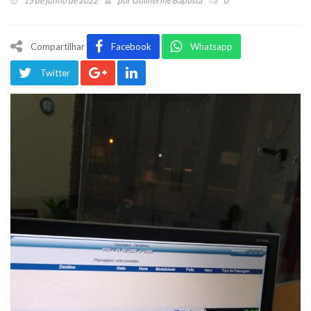
15 de junho de 2022
por
Guilherme Baptista
0
Compartilhar
Facebook
Whatsapp
Twitter