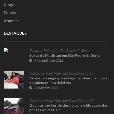
Blogs
Editais
Anuncie
DESTAQUES
Eventos
,
Pelo Vale
,
São Pedro da Serra
Sexta de Musiktag em São Pedro da Serra
7 de outubro de 2022
Destaque
,
Pelo Vale
,
São Sebastião do Caí
Vereadora nega que esteja mandando embora
os caienses insatisfeitos
2 de abril de 2024
Destaque
,
Pelo Vale
,
São Sebastião do Caí
Quais as opções de desvio para o bloqueio das
pontes do Matiel?