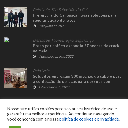
Pelo Vale
,
São Sebastião do Caí
Prefeitura do Caí busca novas soluções para
regularização de lotes
8 de julho de 2021
Destaque
,
Montenegro
,
Segurança
Preso por tráfico escondia 27 pedras de crack
na meia
4 de dezembro de 2022
Pelo Vale
Soldados entregam 300 mechas de cabelo para
a confecção de perucas para pessoas com
câncer
12 de março de 2021
Nosso site utiliza cookies para salvar seu histórico de uso e
garantir uma melhor experiência. Ao continuar navegando
você concorda com a nossa
política de cookies e privacidade
.
© 2023 Fato Novo - Todos os direitos reservados. Desenvolvido por