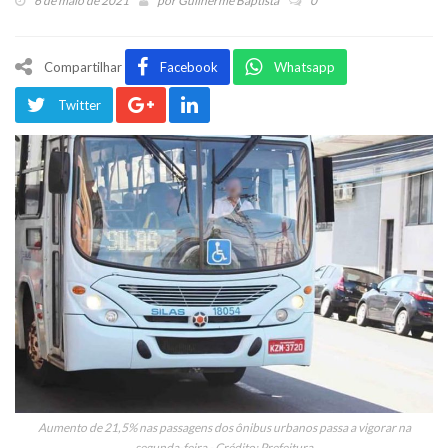
6 de maio de 2021
por
Guilherme Baptista
0
Compartilhar
Facebook
Whatsapp
Twitter
Aumento de 21,5% nas passagens dos ônibus urbanos passa a vigorar na
segunda-feira - Crédito: Prefeitura