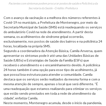
Pacientes com sintomas podem procurar postos de saúde e Policlínica da
Secretaria da Saúde - Crédito: Prefeitura
Com o avanço da vacinação e a melhora dos números referentes à
Covid-19 no município, a Prefeitura de Montenegro, por meio da
Secretaria Municipal de Saúde (SMS) está readequando os serviços
do ambulatório Covid na rede de atendimento. A partir desta
semana, os acolhimentos de síndrome gripal ocorrerão,
exclusivamente, nos postos de saúde dos bairros e na policlínica 24
horas, localizada na própria SMS.
Segundo a coordenadora da Atenção Básica, Camila Anversa, quem
apresentar os sintomas pode ir até uma das Unidades Básicas de
Saúde (UBSs) e Estratégias de Saúde da Família (ESFs) que
receberá o atendimento e o encaminhamento devido. A policlínica
24 horas também é uma opção para esse tipo de acolhimento, já
que possui boa estrutura para atender a comunidade. Camila
destaca que os serviços serão realizados da mesma forma e com a
mesma atenção de sempre, apenas o local que será diferente. “É
uma readequação que estamos realizando para otimizar os serviços
que estão sendo prestados em toda a rede de atendimento da
cidade”, enfatiza Camila.
Neste momento, Montenegro acumula, desde o início da pandemia,