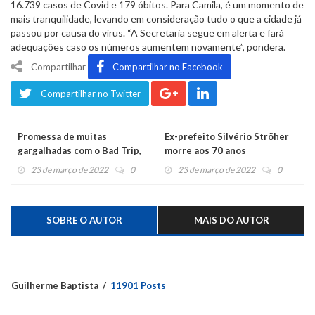
16.739 casos de Covid e 179 óbitos. Para Camila, é um momento de
mais tranquilidade, levando em consideração tudo o que a cidade já
passou por causa do vírus. “A Secretaria segue em alerta e fará
adequações caso os números aumentem novamente”, pondera.
Compartilhar
Compartilhar no Facebook
Compartilhar no Twitter
Promessa de muitas
Ex-prefeito Silvério Ströher
gargalhadas com o Bad Trip,
morre aos 70 anos
sexta, no Centro de Cultura
23 de março de 2022
0
23 de março de 2022
0
SOBRE O AUTOR
MAIS DO AUTOR
Guilherme Baptista
11901 Posts