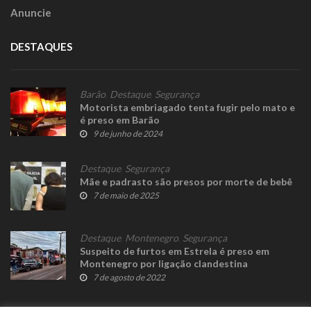
Anuncie
DESTAQUES
Barão
,
Destaque
,
Segurança
Motorista embriagado tenta fugir pelo mato e
é preso em Barão
9 de junho de 2024
Destaque
,
Segurança
Mãe e padrasto são presos por morte de bebê
7 de maio de 2025
Destaque
,
Montenegro
,
Segurança
Suspeito de furtos em Estrela é preso em
Montenegro por ligação clandestina
7 de agosto de 2022