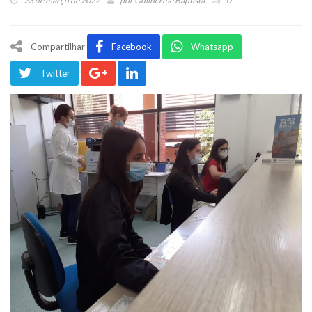
23 de março de 2022
por
Guilherme Baptista
0
Compartilhar
Facebook
Whatsapp
Twitter