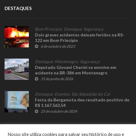
DESTAQUES
Bom Princípio
,
Destaque
,
Segurança
Dois graves acidentes deixam feridos na RS-
122 em Bom Princípio
6 de outubro de 2023
Destaque
,
Montenegro
,
Segurança
Deputado Giovani Cherini se envolve em
acidente na BR-386 em Montenegro
15 de junho de 2026
Destaque
,
Eventos
,
São Sebastião do Caí
Festa da Bergamota deu resultado positivo de
R$ 1.167.563,54
25 de outubro de 2024
Nosso site utiliza cookies para salvar seu histórico de uso e