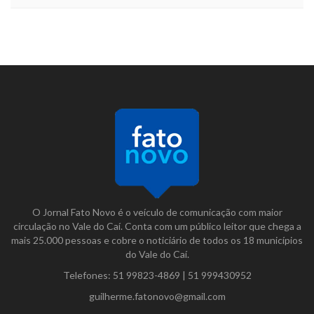
O Jornal Fato Novo é o veículo de comunicação com maior
circulação no Vale do Caí. Conta com um público leitor que chega a
mais 25.000 pessoas e cobre o noticiário de todos os 18 municípios
do Vale do Caí.
Telefones:
51 99823-4869
|
51 999430952
guilherme.fatonovo@gmail.com