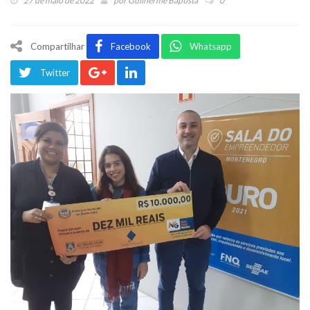
27 de maio de 2022
por
Guilherme Baptista
0
Compartilhar
Facebook
Whatsapp
Twitter