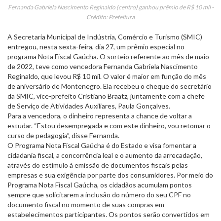
Fernanda Gabriela Nascimento Reginaldo (centro) ganhou prêmio de R$ 10 mil -
Crédito: Prefeitura
A Secretaria Municipal de Indústria, Comércio e Turismo (SMIC)
entregou, nesta sexta-feira, dia 27, um prêmio especial no
programa Nota Fiscal Gaúcha. O sorteio referente ao mês de maio
de 2022, teve como vencedora Fernanda Gabriela Nascimento
Reginaldo, que levou R$ 10 mil. O valor é maior em função do mês
de aniversário de Montenegro. Ela recebeu o cheque do secretário
da SMIC, vice-prefeito Cristiano Braatz, juntamente com a chefe
de Serviço de Atividades Auxiliares, Paula Gonçalves.
Para a vencedora, o dinheiro representa a chance de voltar a
estudar. “Estou desempregada e com este dinheiro, vou retomar o
curso de pedagogia”, disse Fernanda.
O Programa Nota Fiscal Gaúcha é do Estado e visa fomentar a
cidadania fiscal, a concorrência leal e o aumento da arrecadação,
através do estímulo à emissão de documentos fiscais pelas
empresas e sua exigência por parte dos consumidores. Por meio do
Programa Nota Fiscal Gaúcha, os cidadãos acumulam pontos
sempre que solicitarem a inclusão do número do seu CPF no
documento fiscal no momento de suas compras em
estabelecimentos participantes. Os pontos serão convertidos em