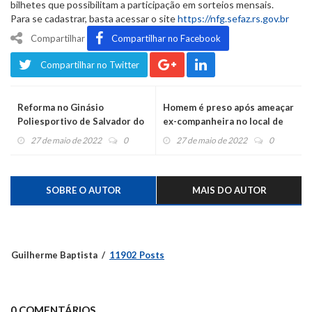
bilhetes que possibilitam a participação em sorteios mensais.
Para se cadastrar, basta acessar o site
https://nfg.sefaz.rs.gov.br
Compartilhar
Compartilhar no Facebook
Compartilhar no Twitter
Reforma no Ginásio
Homem é preso após ameaçar
Poliesportivo de Salvador do
ex-companheira no local de
Sul causa transferência de
trabalho
27 de maio de 2022
0
27 de maio de 2022
0
atividades
SOBRE O AUTOR
MAIS DO AUTOR
Guilherme Baptista
11902 Posts
0 COMENTÁRIOS