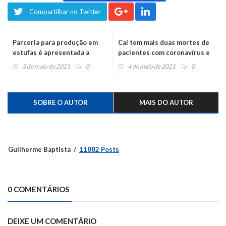
Compartilhar no Twitter
Parceria para produção em
Caí tem mais duas mortes de
estufas é apresentada a
pacientes com coronavírus e
produtores harmonienses
agora soma 43 óbitos
3 de maio de 2021
0
4 de maio de 2021
0
SOBRE O AUTOR
MAIS DO AUTOR
Guilherme Baptista
11882 Posts
0 COMENTÁRIOS
DEIXE UM COMENTÁRIO