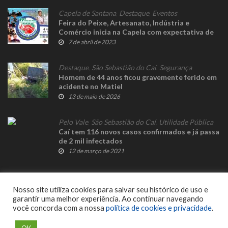
Capela de Santana
,
Destaque
,
Eventos
Feira do Peixe, Artesanato, Indústria e
Comércio inicia na Capela com expectativa de
público recorde
7 de abril de 2023
Destaque
,
São Sebastião do Caí
,
Segurança
Homem de 44 anos ficou gravemente ferido em
acidente no Matiel
13 de maio de 2026
Pelo Vale
,
São Sebastião do Caí
,
Utilidade Pública
Caí tem 116 novos casos confirmados e já passa
de 2 mil infectados
12 de março de 2021
Nosso site utiliza cookies para salvar seu histórico de uso e
garantir uma melhor experiência. Ao continuar navegando
você concorda com a nossa
política de cookies e privacidade
.
© 2023 Fato Novo - Todos os direitos reservados. Desenvolvido por
Delalibera
.