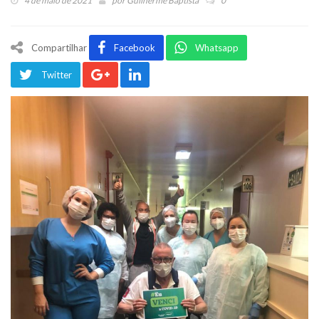
4 de maio de 2021
por
Guilherme Baptista
0
Compartilhar
Facebook
Whatsapp
Twitter