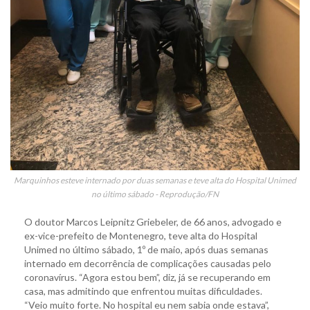
Marquinhos esteve internado por duas semanas e teve alta do Hospital Unimed
no último sábado - Reprodução/FN
O doutor Marcos Leipnitz Griebeler, de 66 anos, advogado e
ex-vice-prefeito de Montenegro, teve alta do Hospital
Unimed no último sábado, 1º de maio, após duas semanas
internado em decorrência de complicações causadas pelo
coronavírus. “Agora estou bem”, diz, já se recuperando em
casa, mas admitindo que enfrentou muitas dificuldades.
“Veio muito forte. No hospital eu nem sabia onde estava”,