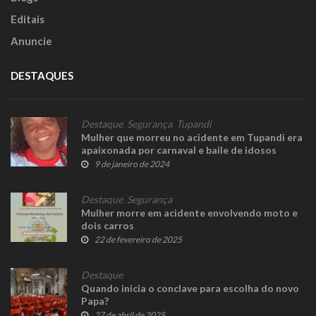
Editais
Anuncie
DESTAQUES
Destaque
,
Segurança
,
Tupandi
Mulher que morreu no acidente em Tupandi era
apaixonada por carnaval e baile de idosos
9 de janeiro de 2024
Destaque
,
Segurança
Mulher morre em acidente envolvendo moto e
dois carros
22 de fevereiro de 2025
Destaque
Quando inicia o conclave para escolha do novo
Papa?
27 de abril de 2025