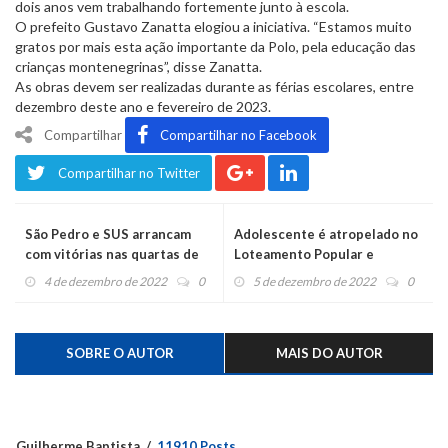
dois anos vem trabalhando fortemente junto à escola.
O prefeito Gustavo Zanatta elogiou a iniciativa. “Estamos muito
gratos por mais esta ação importante da Polo, pela educação das
crianças montenegrinas”, disse Zanatta.
As obras devem ser realizadas durante as férias escolares, entre
dezembro deste ano e fevereiro de 2023.
Compartilhar
Compartilhar no Facebook
Compartilhar no Twitter
São Pedro e SUS arrancam
Adolescente é atropelado no
com vitórias nas quartas de
Loteamento Popular e
final do Integração/Liserf
motorista foge
4 de dezembro de 2022
0
5 de dezembro de 2022
0
SOBRE O AUTOR
MAIS DO AUTOR
Guilherme Baptista
11910 Posts