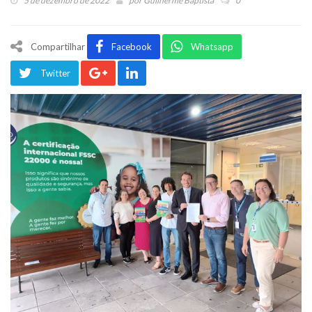
5 de dezembro de 2022
por
Guilherme Baptista
0
Compartilhar
Facebook
Whatsapp
Twitter