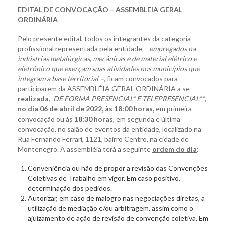
EDITAL DE CONVOCAÇÃO – ASSEMBLEIA GERAL
ORDINÁRIA
Pelo presente edital,
todos os integrantes da categoria
profissional representada pela entidade
–
empregados na
indústrias metalúrgicas, mecânicas e de material elétrico e
eletrônico que exerçam suas atividades nos municípios que
integram a base territorial –
, ficam convocados para
participarem da ASSEMBLÉIA GERAL ORDINÁRIA a se
realizada,
DE FORMA PRESENCIAL* E TELEPRESENCIAL**
,
no dia 06 de abril de 2022, às 18:00 horas,
em primeira
convocação ou às
18:30 horas
, em segunda e última
convocação, no salão de eventos da entidade, localizado na
Rua Fernando Ferrari, 1121, bairro Centro, na cidade de
Montenegro. A assembléia terá a seguinte
ordem do dia
:
Conveniência ou não de propor a revisão das Convenções
Coletivas de Trabalho em vigor. Em caso positivo,
determinação dos pedidos.
Autorizar, em caso de malogro nas negociações diretas, a
utilização de mediação e/ou arbitragem, assim como o
ajuizamento de ação de revisão de convenção coletiva. Em