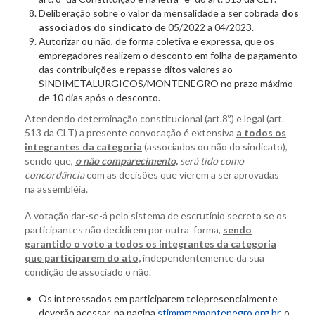
Deliberação sobre o valor da mensalidade a ser cobrada
dos
associados do sindicato
de 05/2022 a 04/2023.
Autorizar ou não, de forma coletiva e expressa, que os
empregadores realizem o desconto em folha de pagamento
das contribuições e repasse ditos valores ao
SINDIMETALURGICOS/MONTENEGRO no prazo máximo
de 10 dias após o desconto.
Atendendo determinação constitucional (art.8º.) e legal (art.
513 da CLT) a presente convocação é extensiva
a todos os
integrantes da categoria
(associados ou não do sindicato),
sendo que,
o não comparecimento,
será tido como
concordância
com as decisões que vierem a ser aprovadas
na assembléia.
A votação dar-se-á pelo sistema de escrutínio secreto se os
participantes não decidirem por outra forma,
sendo
garantido o voto a todos os integrantes da categoria
que participarem do ato,
independentemente da sua
condição de associado o não.
Os interessados em participarem telepresencialmente
deverão acessar, na pagina
stimmmemontenegro.org.br
, o