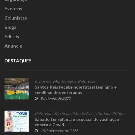
Eventos
Colunistas
Blogs
Editais
Anuncie
DESTAQUES
Esportes
,
Montenegro
,
Pelo Vale
Santos Reis recebe hoje futsal feminino e
semifinal dos veteranos
9 de junho de 2022
Pelo Vale
,
São Sebastião do Caí
,
Utilidade Pública
Sábado tem plantão especial de vacinação
contra a Covid
16 de fevereiro de 2022