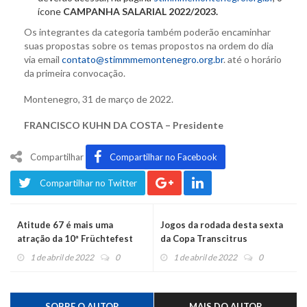
ícone
CAMPANHA SALARIAL 2022/2023.
Os integrantes da categoria também poderão encaminhar
suas propostas sobre os temas propostos na ordem do dia
via email
contato@stimmmemontenegro.org.br
. até o horário
da primeira convocação.
Montenegro, 31 de março de 2022.
FRANCISCO KUHN DA COSTA – Presidente
Compartilhar
Compartilhar no Facebook
Compartilhar no Twitter
Atitude 67 é mais uma
Jogos da rodada desta sexta
atração da 10ª Früchtefest
da Copa Transcitrus
acontecerão em Harmonia
1 de abril de 2022
0
1 de abril de 2022
0
SOBRE O AUTOR
MAIS DO AUTOR