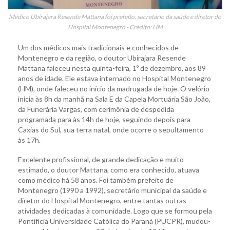
Médico Ubirajara Resende Mattana foi prefeito, secretário da saúde e diretor do
Hospital Montenegro - Crédito: HM
Um dos médicos mais tradicionais e conhecidos de
Montenegro e da região, o doutor Ubirajara Resende
Mattana faleceu nesta quinta-feira, 1º de dezembro, aos 89
anos de idade. Ele estava internado no Hospital Montenegro
(HM), onde faleceu no início da madrugada de hoje. O velório
inicia às 8h da manhã na Sala E da Capela Mortuária São João,
da Funerária Vargas, com cerimônia de despedida
programada para às 14h de hoje, seguindo depois para
Caxias do Sul, sua terra natal, onde ocorre o sepultamento
às 17h.
Excelente profissional, de grande dedicação e muito
estimado, o doutor Mattana, como era conhecido, atuava
como médico há 58 anos. Foi também prefeito de
Montenegro (1990 a 1992), secretário municipal da saúde e
diretor do Hospital Montenegro, entre tantas outras
atividades dedicadas à comunidade. Logo que se formou pela
Pontifícia Universidade Católica do Paraná (PUCPR), mudou-