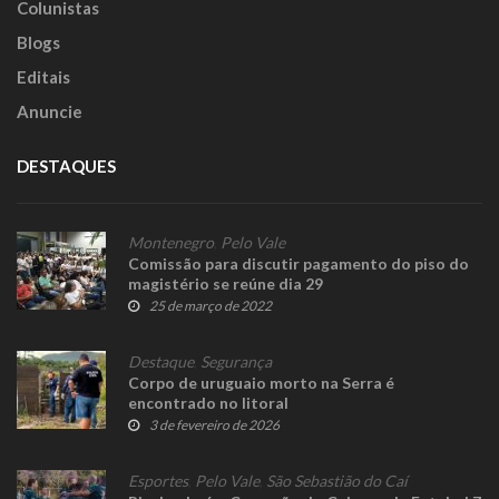
Colunistas
Blogs
Editais
Anuncie
DESTAQUES
Montenegro
,
Pelo Vale
Comissão para discutir pagamento do piso do
magistério se reúne dia 29
25 de março de 2022
Destaque
,
Segurança
Corpo de uruguaio morto na Serra é
encontrado no litoral
3 de fevereiro de 2026
Esportes
,
Pelo Vale
,
São Sebastião do Caí