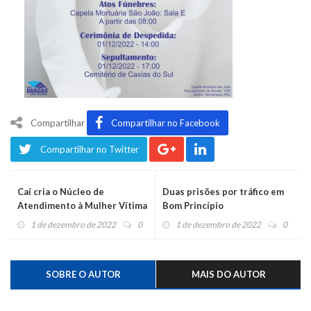
Compartilhar
Compartilhar no Facebook
Compartilhar no Twitter
Caí cria o Núcleo de
Duas prisões por tráfico em
Atendimento à Mulher Vítima
Bom Princípio
de Violência
1 de dezembro de 2022
0
1 de dezembro de 2022
0
SOBRE O AUTOR
MAIS DO AUTOR