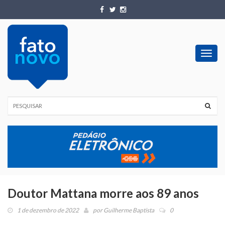
Toggl
navig
Doutor Mattana morre aos 89 anos
1 de dezembro de 2022
por
Guilherme Baptista
0